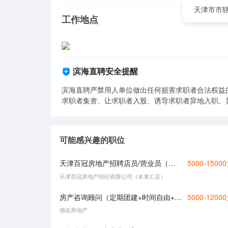
天津市市辖
工作地点
滨海直聘安全提醒
滨海直聘严禁用人单位做出任何损害求职者合法权益
求职者集资、让求职者入股、诱导求职者异地入职、
可能感兴趣的职位
天津百冠房地产招聘店员/营业员（五险+师傅一对一教+轻松不累））
5000-1500
天津百冠房地产经纪有限公司（未来汇店）
房产咨询顾问（定期团建+时间自由+轻松不累）
5000-1200
德佑房地产