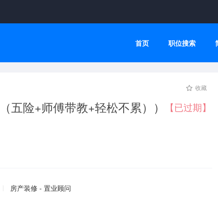
首页
职位搜索
收藏
限（五险+师傅带教+轻松不累））
【已过期】
房产装修 - 置业顾问