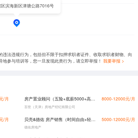
区滨海新区津塘公路7016号
的违法违规行为，包括但不限于扣押求职者证件、收取求职者财物、向
异地参与培训等，您一旦发现此类行为，请立即举报！
我要举报 >
0元/月
房产置业顾问（五险+底薪5000+高提成）
8000-12000元/月
百世（天津）房地产经纪有限公司
0元/月
贝壳&德佑 房产销售（时间自由+轻松不累+定期团建）
5000-12000元/月
德佑房地产