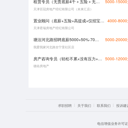
租赁专员（无责底薪4千＋五险＋无需经验）
5000-1500
天津百冠房地产经纪有限公司（未来汇店）
置业顾问（底薪+五险+高提成+仅招宝妈+时间灵活）
4000-800
天津君瑞房地产经纪有限公司
塘沽河北路招聘底薪5000+50%-70%提成+时间自由
5000-2000
我爱我家河北路吉宁里社区店
房产咨询专员（轻松不累+没有压力+时间自由）
5000-1200
德佑房地产
求职招聘
关于我们
联系我们
投诉建
电信增值业务许可证： 