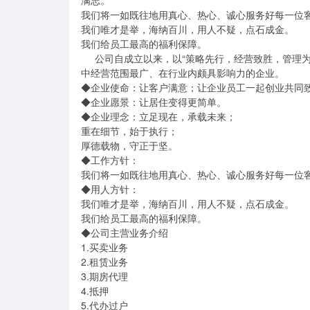
满志。

我们将一如既往地用真心、热心、诚心服务好每一位客
我们唯才是举，海纳百川，用人不疑，点石成金。

我们给员工最高的福利保障。

     公司自成立以来，以“策略先行，经营致胜，管理为本”的商业推广理念，一步一个脚印发展成为天津滨海新区房地产行业
中经营范围最广、在行业内颇具影响力的企业。

◆企业使命：让客户满意；让企业员工一起创业共同致
◆企业愿景：让居住变得更简单。

◆企业理念：立足现在，承载未来；

重在细节，始于执行；

厚德载物，守正于坚。

◆工作方针：

我们将一如既往地用真心、热心、诚心服务好每一位客
◆用人方针：

我们唯才是举，海纳百川，用人不疑，点石成金。

我们给员工最高的福利保障。

◆公司主营业务介绍

1.买卖业务

2.租赁业务

3.期房代理

4.抵押

5.代办过户
