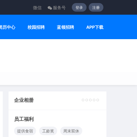
微信
服务号
登录
注册
简历中心
校园招聘
蓝领招聘
APP下载
企业相册
2
3
4
5
6
员工福利
提供食宿
工龄奖
周末双休