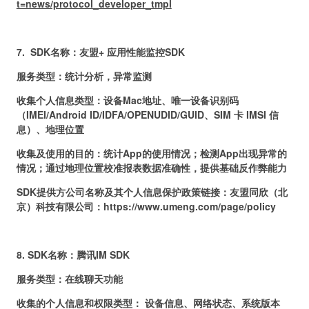
t=news/protocol_developer_tmpl
7.
SDK名称：
友盟
+ 应用性能监控SDK
服务类型：统计分析
，异常监测
收集个人信息类型：设备Mac地址、唯一设备识别码
（IMEI/
A
ndroid ID/IDFA/OPENUDID/GUID、SIM 卡 IMSI 信
息）
、地理位置
收集及使用的目的：
统计
A
pp的使用情况；检测
A
pp出现异常的
情况；通过地理位置校准报表数据准确性，提供基础反作弊能力
SDK提供方公司名称及其个人信息保护政策链接：友盟同欣（北
京）科技有限公司：
https://www.umeng.com/page/policy
8.
SDK名称：
腾讯
IM SDK
服务类型：
在线聊天功能
收集的个人信息和权限类型： 设备信息、网络状态、系统版本