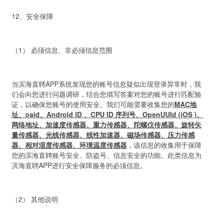
12、安全保障
（1） 必须信息、非必须信息范围
当滨海直聘APP系统发现您的账号信息疑似出现登录异常时，我
们会向您进行问题调研，结合您填写答案对您的账号进行匹配验
证，以确保您账号的使用安全。我们可能需要收集您的
MAC地
址、oaid、Android I
D
、CPU ID 序列号、OpenUUId (iOS )、
网络地址、加速度传感器、重力传感器、陀螺仪传感器、旋转矢
量传感器、光线传感器、线性加速器、磁场传感器、压力传感
器、相对湿度传感器、环境温度传感器
，该信息的收集用于保障
您的滨海直聘账号安全、防盗号、信息安全的功能。此类信息为
滨海直聘APP进行安全保障服务的必须信息。
（2） 其他说明