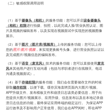
（二）敏感权限调用说明
（1）基于
摄像头（相机）
的服务功能：您可以开启
设备摄像头
（相机）权限
进行拍摄、拍照，以此完成人脸/营业执照认证、图
片及视频的编辑发布，以及实现在视频面试中实现您的视频图像
展示。
（2）基于
图片（图片库/视频库）
上传的服务功能：您可以上传
您的
照片/图片/视频
，来实现更换账号头像、进行营业执照认证以
及完成图片/视频信息的编辑发布。
（3）基于
语音（麦克风）
技术的服务功能：您可以直接使用
麦克
风
来其他用户进行互动沟通（包括与求职者进行在线聊天、电话
沟通及视频面试）。
（4）基于
存储权限
的服务功能： 我们会在需要储存文件的时候
获取
储存权限
，以便下载、缓存滨海直聘页面内大图片/视频、
APP升级文件、发布模板文件和崩溃日志该类必要信息，用于向
您提供大图片/视频展示、应用升级、信息发布以及在本地记录崩
溃日志信息的功能，最终保证应用终端的稳定运行。 为保证APP
运行效率及不影响用户正常使用，我们会在APP闲时，即在APP