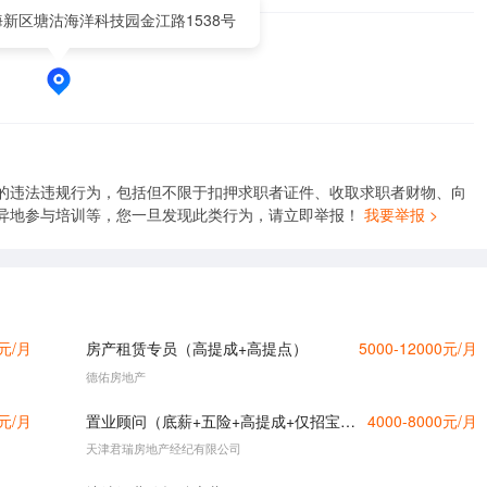
新区塘沽海洋科技园金江路1538号
的违法违规行为，包括但不限于扣押求职者证件、收取求职者财物、向
异地参与培训等，您一旦发现此类行为，请立即举报！
我要举报 >
0元/月
房产租赁专员（高提成+高提点）
5000-12000元/月
德佑房地产
0元/月
置业顾问（底薪+五险+高提成+仅招宝妈+时间灵活）
4000-8000元/月
天津君瑞房地产经纪有限公司