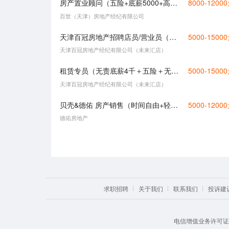
房产置业顾问（五险+底薪5000+高提成）
8000-1200
百世（天津）房地产经纪有限公司
天津百冠房地产招聘店员/营业员（五险+师傅一对一教+轻松不累））
5000-1500
天津百冠房地产经纪有限公司（未来汇店）
租赁专员（无责底薪4千＋五险＋无需经验）
5000-1500
天津百冠房地产经纪有限公司（未来汇店）
贝壳&德佑 房产销售（时间自由+轻松不累+定期团建）
5000-1200
德佑房地产
求职招聘
关于我们
联系我们
投诉建
电信增值业务许可证： 