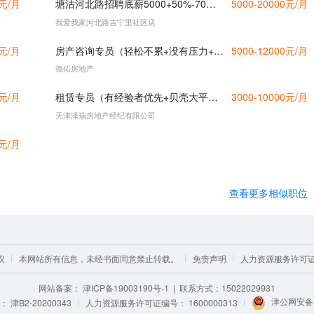
0元/月
塘沽河北路招聘底薪5000+50%-70%提成+时间自由
5000-20000元/月
我爱我家河北路吉宁里社区店
0元/月
房产咨询专员（轻松不累+没有压力+时间自由）
5000-12000元/月
德佑房地产
0元/月
租赁专员（有经验者优先+贝壳大平台，系统有资源）
3000-10000元/月
天津泽瑞房地产经纪有限公司
0元/月
查看更多相似职位
议
本网站所有信息，未经书面同意禁止转载。
免责声明
人力资源服务许可证编
网站备案：
津ICP备19003190号-1
| 联系方式：15022029931
津公网安备12
津B2-20200343
人力资源服务许可证编号：
1600000313