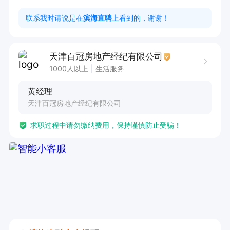
一金

联系我时请说是在
滨海直聘
上看到的，谢谢！
2.全方位的系统培训，师傅带徒弟式手把手的培
训，成长快，

天津百冠房地产经纪有限公司
3.公平公正的晋升平台，你有梦想，够勤奋一年晋
1000人以上
生活服务
升店长

黄经理
4.丰富多彩的员工生活一年两次运动会，优秀员工
天津百冠房地产经纪有限公司
一年两次国内国外带薪旅游

求职过程中请勿缴纳费用，保持谨慎防止受骗！
5.年底一个月的假期！