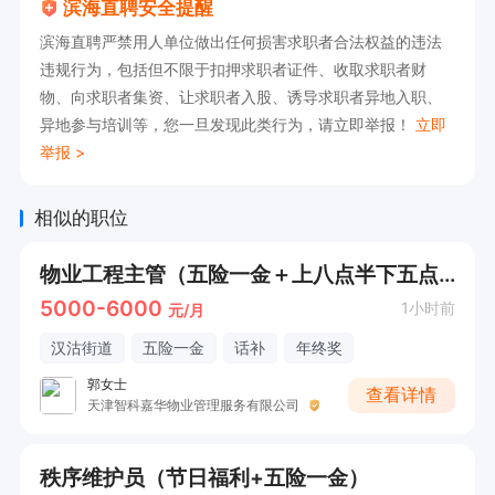
滨海直聘安全提醒
滨海直聘严禁用人单位做出任何损害求职者合法权益的违法
违规行为，包括但不限于扣押求职者证件、收取求职者财
物、向求职者集资、让求职者入股、诱导求职者异地入职、
异地参与培训等，您一旦发现此类行为，请立即举报！
立即
举报 >
相似的职位
物业工程主管（五险一金＋上八点半下五点半）+单休
5000-6000
1小时前
元/月
汉沽街道
五险一金
话补
年终奖
郭女士
查看详情
天津智科嘉华物业管理服务有限公司
秩序维护员（节日福利+五险一金）