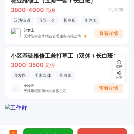
物业维修工（五险一金＋长白班）
3800-4000
1小时前
元/月
汉沽街道
五险一金
长白班
年终奖
郭女士
查看详情
天津智科嘉华物业管理服务有限公司
小区基础维修工兼打草工（双休＋长白班）
3000-3500
1天前
元/月
收藏
开发区
周末双休
长白班
分享
王经理
查看详情
天津世纪恒泰物业有限公司