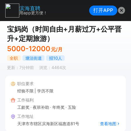
滨海直聘
打开APP
用app更方便！
宝妈岗（时间自由+月薪过万+公平晋
升+定期旅游）
5000-12000
元/月
全职
塘沽街道
招10人
更新：7分钟前
浏览：4464次
职位要求
经验不限
学历不限
工作福利
工龄奖
夜班补助
年终奖
五险
工作地址
天津市市辖区滨海新区福惠道81号
查看地图