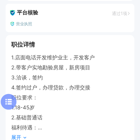
平台核验
通过1项
营业执照
职位详情
1.店面电话开发维护业主，开发客户

2.带客户实地勘验房屋，新房项目

3.洽谈，签约

4.签约过户，办理贷款，办理交接

职位要求：

1.18-45岁

2.基础普通话

福利待遇：

展开
1.底薪2000-5000元+提成+工龄奖+全勤奖+五险