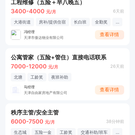
工程维修（五险＋早八晚五）
3400-4000
6天前
元/月
大港街道
房补/提供住宿
长白班
全勤奖
...
冯经理
查看详情
天津市傲达物业有限公司
公寓管家（五险+管住）直接电话联系
7000-12000
26天前
元/月
北塘
工龄奖
夜班补助
马经理
查看详情
天津自由家房地产有限公司
秩序主管/安全主管
6000-7500
38分钟前
元/月
生态城
五险一金
工龄奖
交通补助/班车
...