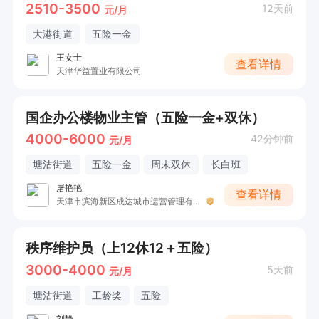
2510-3500
12天前
元/月
大港街道
五险一金
王女士
查看详情
天津华益置业有限公司
国企办公楼物业主管（五险一金+双休）
4000-6000
42分钟前
元/月
塘沽街道
五险一金
周末双休
长白班
屠艳艳
查看详情
天津市滨海新区成达城市运营管理有限公司
秩序维护员（上12休12＋五险）
3000-4000
5天前
元/月
塘沽街道
工龄奖
五险
刘静