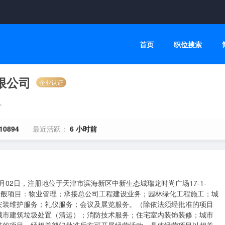
首页
职位搜索
限公司
企业认证
人
10894
最近活跃：
6 小时前
月02日，注册地位于天津市滨海新区中新生态城瑞龙时尚广场17-1-
一般项目：物业管理；承接总公司工程建设业务；园林绿化工程施工；城
安装维护服务；礼仪服务；会议及展览服务。（除依法须经批准的项目
城市建筑垃圾处置（清运）；消防技术服务；住宅室内装饰装修；城市