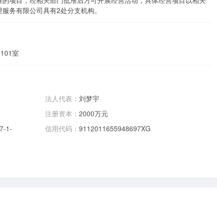
准的项目，经相关部门批准后方可开展经营活动，具体经营项目以相关
理服务有限公司具有2处分支机构。
101室
法人代表：
刘梦宇
注册资本：
2000万元
-1-
信用代码：
9112011655948697XG