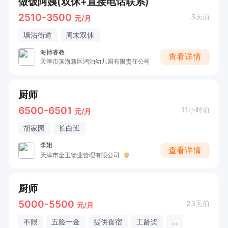
做饭阿姨(双休+直接电话联系)
2510-3500
3天前
元/月
塘沽街道
周末双休
海博睿教
查看详情
天津市滨海新区鸿泊幼儿园有限责任公司
厨师
6500-6501
11小时前
元/月
胡家园
长白班
李姐
查看详情
天津市金玉物业管理有限公司
厨师
5000-5500
23天前
元/月
不限
五险一金
提供食宿
工龄奖
...