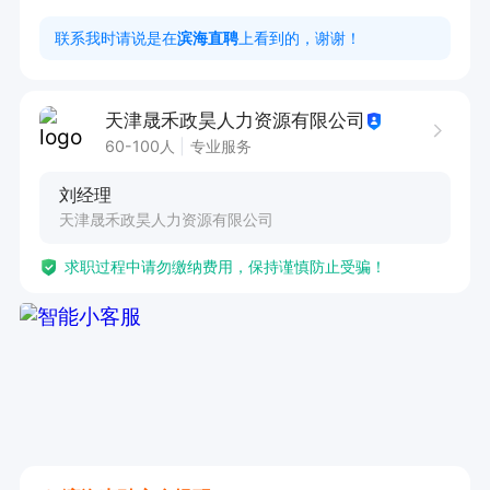
任职要求：

联系我时请说是在
滨海直聘
上看到的，谢谢！
1. 具备初中及以上学历，持有厨师证书者优先考
虑。

天津晟禾政昊人力资源有限公司
2. 身体健康，无传染病、皮肤病，仪表仪态良
60-100人
专业服务
好，注重个人卫生习惯。工作勤劳实干，具备高度
刘经理
的服从管理意识。

天津晟禾政昊人力资源有限公司
3. 拥有 3 年以上食堂或饭店厨师工作经验。

求职过程中请勿缴纳费用，保持谨慎防止受骗！
该岗位所在的中船（天津）船舶制造有限公司为国
企，提供五险一金及食宿，还有班车接送。在这
里，您将拥有稳定的工作环境与优厚的福利待遇，
广阔的职业发展空间期待您的加入，一同为食堂餐
饮服务贡献力量。