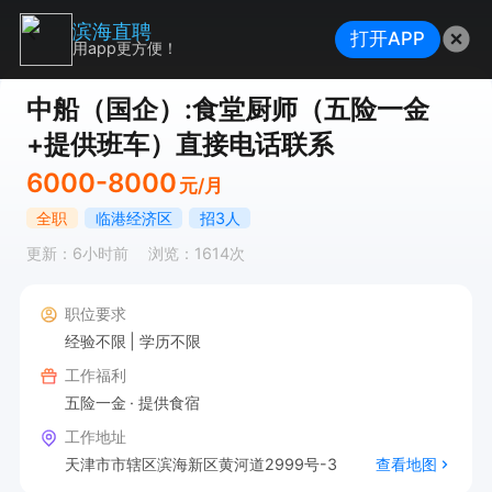
滨海直聘
打开APP
用app更方便！
中船（国企）:食堂厨师（五险一金
+提供班车）直接电话联系
6000-8000
元/月
全职
临港经济区
招3人
更新：6小时前
浏览：1614次
职位要求
经验不限
学历不限
工作福利
五险一金
提供食宿
工作地址
天津市市辖区滨海新区黄河道2999号-3
查看地图