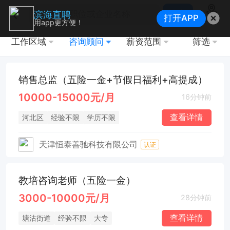
搜索
滨海直聘
打开APP
地图
用app更方便！
工作区域
咨询顾问
薪资范围
筛选
销售总监（五险一金+节假日福利+高提成）
10000-15000元/月
16分钟前
查看详情
河北区
经验不限
学历不限
天津恒泰善驰科技有限公司
认证
教培咨询老师（五险一金）
3000-10000元/月
28分钟前
查看详情
塘沽街道
经验不限
大专