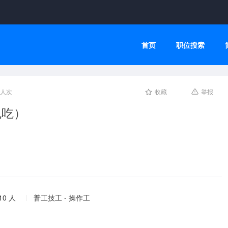
首页
职位搜索
8人次
收藏
举报
包吃）
10 人
普工技工 - 操作工