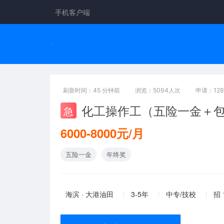
手机客户端
刷新时间：45 分钟前
浏览：5094人次
申请：12
化工操作工（五险一金＋
急
6000-8000元/月
五险一金
年终奖
海滨 · 大港油田
3-5年
中专/技校
招 