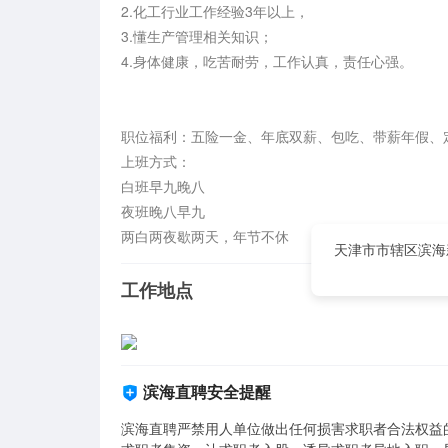
2.化工行业工作经验3年以上，

3.懂生产管理相关知识；

4.身体健康，吃苦耐劳，工作认真，责任心强。

职位福利：五险一金、年底双薪、包吃、带薪年假、定
上班方式：

白班早九晚八

夜班晚八早九

两白两夜歇两天，年节不休
天津市市辖区滨海
工作地点
滨海直聘安全提醒
滨海直聘严禁用人单位做出任何损害求职者合法权益