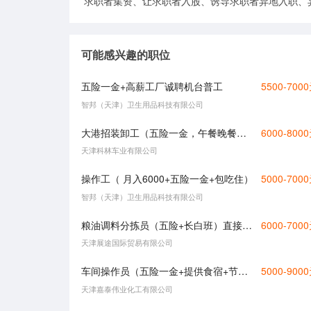
求职者集资、让求职者入股、诱导求职者异地入职、
可能感兴趣的职位
五险一金+高薪工厂诚聘机台普工
5500-700
智邦（天津）卫生用品科技有限公司
大港招装卸工（五险一金，午餐晚餐免费、员工宿舍（4人/间，有空调热水器））
6000-800
天津科林车业有限公司
操作工（ 月入6000+五险一金+包吃住）
5000-700
智邦（天津）卫生用品科技有限公司
粮油调料分拣员（五险+长白班）直接电话联系
6000-700
天津展途国际贸易有限公司
车间操作员（五险一金+提供食宿+节日福利）
5000-900
天津嘉泰伟业化工有限公司