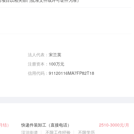
营项目以相关部门批准文件或许可证件为准）
法人代表：
宋兰英
注册资本：
100万元
信用代码：
91120116MA7FP82T18
（月结）
快递件装卸工（直接电话）
2510-3000元/月
汉沽街道
不限工作经验
不限学历