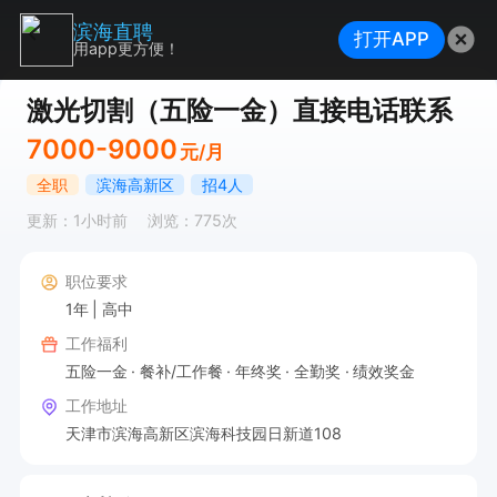
滨海直聘
打开APP
用app更方便！
激光切割（五险一金）直接电话联系
7000-9000
元/月
全职
滨海高新区
招4人
更新：1小时前
浏览：775次
职位要求
1年
高中
工作福利
五险一金
餐补/工作餐
年终奖
全勤奖
绩效奖金
工作地址
天津市滨海高新区滨海科技园日新道108