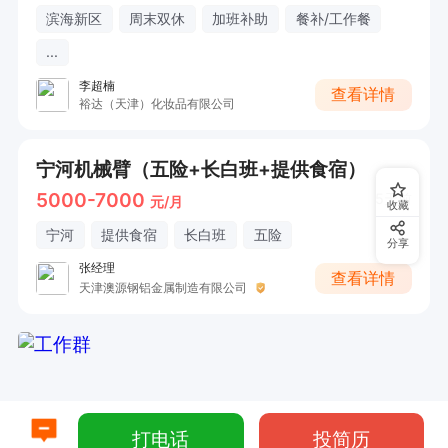
滨海新区
周末双休
加班补助
餐补/工作餐
...
李超楠
查看详情
裕达（天津）化妆品有限公司
宁河机械臂（五险+长白班+提供食宿）
5000-7000
5天前
元/月
收藏
宁河
提供食宿
长白班
五险
分享
张经理
查看详情
天津澳源钢铝金属制造有限公司
打电话
投简历