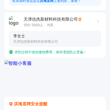
联系我时请说是在
滨海直聘
上看到的，谢谢！
本工序不良品的返工返修；

7、激光切割节拍优化及生产效率提升；

天津信杰新材料科技有限公司
任职要求：

100-1000人
汽车
1. 具备初中及以上学历，有3D激光切割相关工作
李女士
经验。

天津信杰新材料科技有限公司
2. 能接受倒班制度。

求职过程中请勿缴纳费用，保持谨慎防止受骗！
3. 具备基本的设备操作和安全意识。
滨海直聘安全提醒