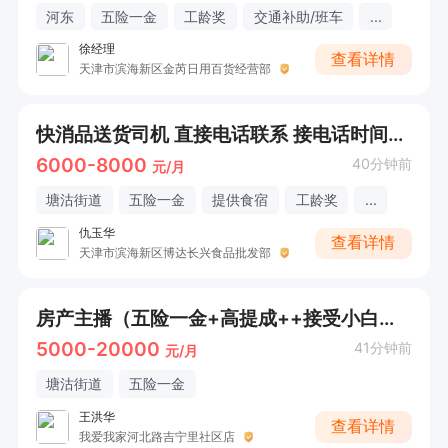
河东
五险一金
工龄奖
交通补助/班车
...
徐经理
查看详情
天津市滨海新区金芮日用百货经营部
快消品送货司机 直接电话联系 接电话时间：早上8点到晚上8点。（直接电话联系+五险一金+餐补）
6000-8000
40分钟前
元/月
塘沽街道
五险一金
提供食宿
工龄奖
...
仇玉华
查看详情
天津市滨海新区博达长兴食品批发部
房产主播（五险一金+高提成++接受小白节假日福利+定期团建）
5000-20000
41分钟前
元/月
塘沽街道
五险一金
王洪华
查看详情
我爱我家河北路吉宁里社区店