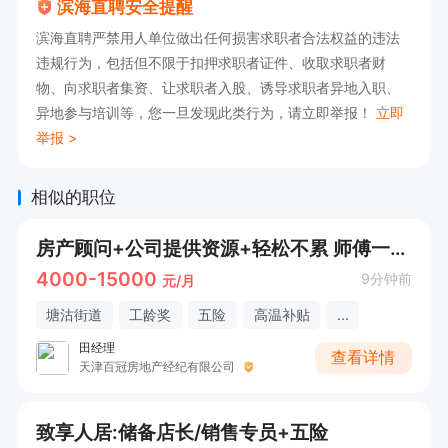
滨海直聘安全提醒
6. 具备较强的服务意识，能够为客户提供优质的配
滨海直聘严禁用人单位做出任何损害求职者合法权益的违法
送服务体验。
违规行为，包括但不限于扣押求职者证件、收取求职者财
物、向求职者集资、让求职者入股、诱导求职者异地入职、
异地参与培训等，您一旦发现此类行为，请立即举报！
立即
举报 >
相似的职位
房产顾问+公司提供资源+轻松不累 师傅一对一带教（时间自由 不坐班＋五险一金）
4000-15000
9分钟前
元/月
塘沽街道
工龄奖
五险
高温补贴
...
田经理
查看详情
天津百冠房地产经纪有限公司
致享人居:储备店长/销售专员+五险