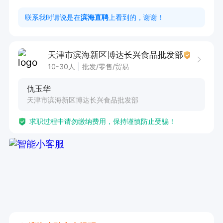
5. 收集客户反馈信息，及时向公司汇报配送过程
联系我时请说是在
滨海直聘
上看到的，谢谢！
中出现的问题及客户需求。

天津市滨海新区博达长兴食品批发部
任职要求：

10-30人
批发/零售/贸易
1. 持有C1驾照，具备熟练的驾驶技能，能安全、
仇玉华
高效完成配送任务。

天津市滨海新区博达长兴食品批发部
2. 拥有快销品送货经验者优先，熟悉配送路线及
求职过程中请勿缴纳费用，保持谨慎防止受骗！
流程者更佳。

3. 吃苦耐劳，能够承受较大的工作压力，适应高
强度的配送工作。

4. 服从公司安排，具备良好的团队协作精神，严
格遵守公司规章制度。

5. 工作认真负责，注重细节，确保货物配送的准
确性和及时性。
