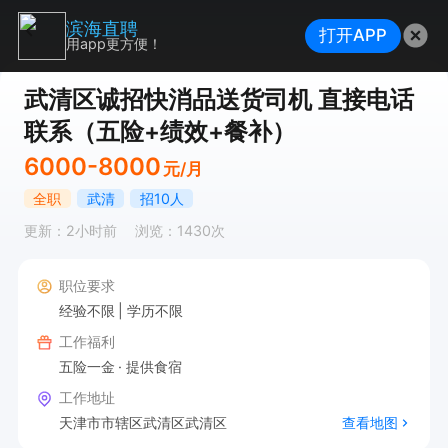
滨海直聘
打开APP
用app更方便！
武清区诚招快消品送货司机 直接电话
联系（五险+绩效+餐补）
6000-8000
元/月
全职
武清
招10人
更新：2小时前
浏览：1430次
职位要求
经验不限
学历不限
工作福利
五险一金
提供食宿
工作地址
天津市市辖区武清区武清区
查看地图