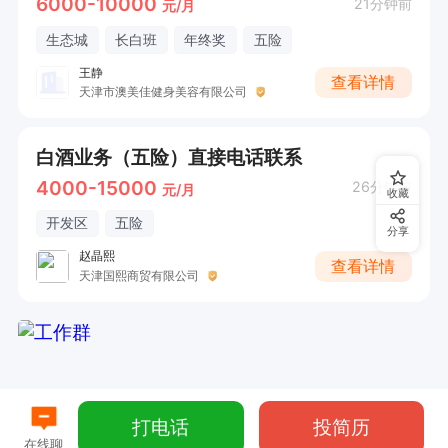
6000-10000
21分钟前
元/月
生态城
长白班
年终奖
五险
王静
查看详情
天津市澳美佳健身美容有限公司
白酒业务（五险）直接电话联系
4000-15000
26分钟前
元/月
收藏
开发区
五险
分享
赵晶熙
查看详情
天津国熙商贸有限公司
打电话
投简历
在线聊