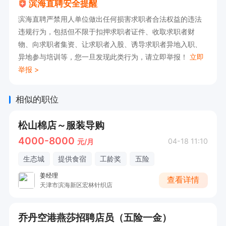
滨海直聘安全提醒
滨海直聘严禁用人单位做出任何损害求职者合法权益的违法
违规行为，包括但不限于扣押求职者证件、收取求职者财
物、向求职者集资、让求职者入股、诱导求职者异地入职、
异地参与培训等，您一旦发现此类行为，请立即举报！
立即
举报 >
相似的职位
松山棉店～服装导购
4000-8000
04-18 11:10
元/月
生态城
提供食宿
工龄奖
五险
姜经理
查看详情
天津市滨海新区宏林针织店
乔丹空港燕莎招聘店员（五险一金）