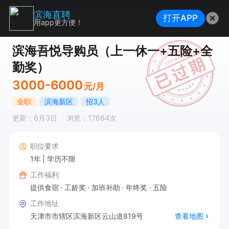
滨海直聘
打开APP
用app更方便！
滨海吾悦导购员（上一休一+五险+全
勤奖）
3000-6000
元/月
全职
滨海新区
招3人
更新：6月3日
浏览：17664次
职位要求
1年
学历不限
工作福利
提供食宿
工龄奖
加班补助
年终奖
五险
工作地址
天津市市辖区滨海新区云山道819号
查看地图