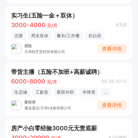
实习生(五险一金＋双休）
3000-4000
4天前
元/月
北塘
周末双休
餐补/工作餐
长白班
屈悦
查看详情
天津桂芝堂科技有限公司
带货主播（五险不加班+高薪诚聘）
6000-8000
05-25 10:12
元/月
生态城
工龄奖
夜班补助
年终奖
...
霍经理
查看详情
谦溢晟达(天津)传媒有限公司
房产小白零经验3000元无责底薪
3000-20000
43分钟前