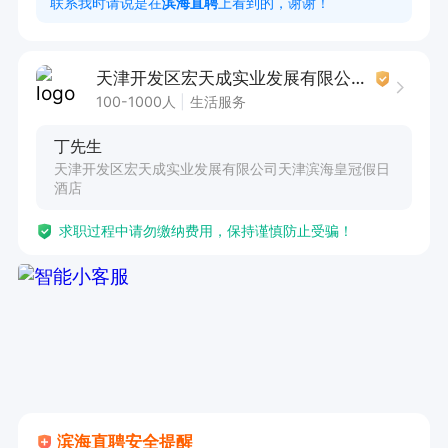
联系我时请说是在
滨海直聘
上看到的，谢谢！
7.负责来访客人的接待，要求耐心、微笑、彬彬有
礼。

天津开发区宏天成实业发展有限公司天津滨海皇冠假日酒店
100-1000人
生活服务
岗位要求

丁先生
1.大专以上学历。有同星级酒店工作者优先考虑。

天津开发区宏天成实业发展有限公司天津滨海皇冠假日
2.熟悉公关、新闻、广告及酒店知识。了解国家对
酒店
新闻出版、广告等规定。

求职过程中请勿缴纳费用，保持谨慎防止受骗！
3.有较强的文字功底和艺术鉴赏能力。

4.能用英语进行交谈者优先，熟练使用电脑及上网
操作

5.有较好的组织协调能力、语言表达能力及理解能
力。有敬业精神及团队意识。
滨海直聘安全提醒