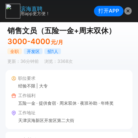
滨海直聘
打开APP
用app更方便！
销售文员（五险一金+周末双休）
3000-4000
元/月
全职
开发区
招1人
更新：36分钟前
浏览：3368次
职位要求
经验不限
大专
工作福利
五险一金
提供食宿
周末双休
夜班补助
年终奖
工作地址
天津滨海新区开发区第二大街