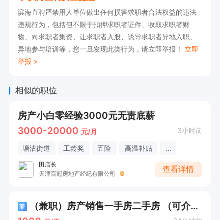
滨海直聘严禁用人单位做出任何损害求职者合法权益的违法
违规行为，包括但不限于扣押求职者证件、收取求职者财
物、向求职者集资、让求职者入股、诱导求职者异地入职、
异地参与培训等，您一旦发现此类行为，请立即举报！
立即
举报 >
相似的职位
房产小白零经验3000元无责底薪
3000-20000
3小时前
元/月
塘沽街道
工龄奖
五险
高温补贴
...
田店长
查看详情
天津百冠房地产经纪有限公司
（兼职）房产销售一手房二手房 （可介绍成交即拿5000元）
兼