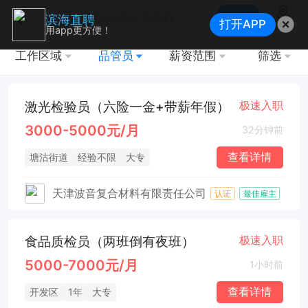
搜索
滨海直聘
打开APP
地图
用app更方便！
工作区域
品管员
薪资范围
筛选
激光检验员（六险一金+带薪年假）
极速入职
3000-5000元/月
32分钟前
查看详情
塘沽街道
经验不限
大专
天津波音复合材料有限责任公司
认证
最佳雇主
食品质检员（两班倒有夜班）
极速入职
5000-7000元/月
1小时前
查看详情
开发区
1年
大专