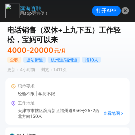
滨海直聘
打开APP
用app更方便！
电话销售（双休+上九下五）工作轻
松，宝妈可以来
4000-20000
元/月
全职
塘沽街道
杭州道/福州道
招10人
更新：4小时前
浏览：1411次
职位要求
经验不限
学历不限
工作地址
天津市市辖区滨海新区福州道856号25-2西
查看地图
北方向150米