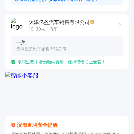
升客户满意度。  

6. 利用公司提供的客户资源开展业务，新人入职有
天津亿盈汽车销售有限公司
专人带教，快速成长。  

10-30人
汽车
一美
任职要求  

天津亿盈汽车销售有限公司
1. 具备销售相关经验，熟悉销售流程与技巧，有汽
求职过程中请勿缴纳费用，保持谨慎防止受骗！
车销售经验者优先。  

2. 工作认真负责，具备较强责任心和稳定性，能
长期发展。  

3. 拥有良好的沟通能力，服从管理，具备团队协
作精神。  

4. 熟练使用销售工具与方法，具备基本的办公软
件操作能力。  

滨海直聘安全提醒
5. 对汽车行业有浓厚兴趣，愿意不断学习与提升