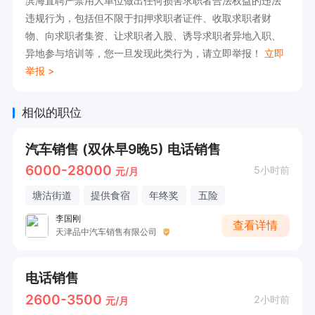
滨海直聘严禁用人单位做出任何损害求职者合法权益的违法
专业技能。  

违规行为，包括但不限于扣押求职者证件、收取求职者财
6. 具备良好的抗压能力，适应电话销售工作模式。
物、向求职者集资、让求职者入股、诱导求职者异地入职、
异地参与培训等，您一旦发现此类行为，请立即举报！
立即
举报 >
相似的职位
汽车销售 (双休早9晚5) 电话销售
6000-28000
5小时前
元/月
塘沽街道
提供食宿
年终奖
五险
李国刚
查看详情
天津品中汽车销售有限公司
电话销售
2600-3500
2小时前
元/月