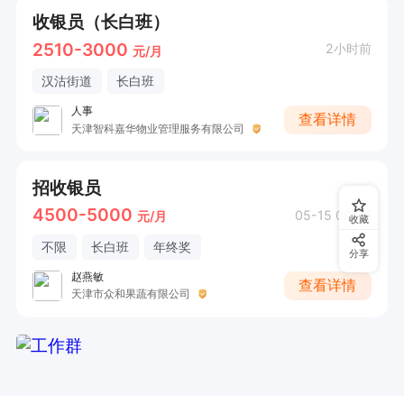
收银员（长白班）
2510-3000
2小时前
元/月
汉沽街道
长白班
人事
查看详情
天津智科嘉华物业管理服务有限公司
招收银员
4500-5000
05-15 00:26
元/月
收藏
不限
长白班
年终奖
分享
赵燕敏
查看详情
天津市众和果蔬有限公司