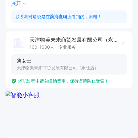
展开
学历要求:高中[含] 及以上

岗位要求:真诚、善良、乐观、性格开朗、亲和力
联系我时请说是在
滨海直聘
上看到的，谢谢！
强、热爱生活，有良好的生活习惯和行为习惯、身
心健康、五官端正、语言表达清晰、无不良嗜好和
天津物美未来商贸发展有限公司（永旺店）
记录、无纹身。
100-1000人
专业服务
薄女士
天津物美未来商贸发展有限公司（永旺店）
求职过程中请勿缴纳费用，保持谨慎防止受骗！