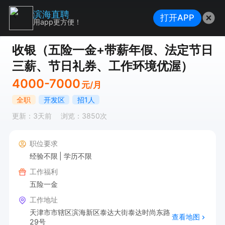
滨海直聘
打开APP
用app更方便！
收银（五险一金+带薪年假、法定节日
三薪、节日礼券、工作环境优渥）
4000-7000
元/月
全职
开发区
招1人
更新：3天前
浏览：3850次
职位要求
经验不限
学历不限
工作福利
五险一金
工作地址
天津市市辖区滨海新区泰达大街泰达时尚东路
查看地图
29号