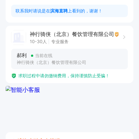
联系我时请说是在
滨海直聘
上看到的，谢谢！
任职要求

1. 具备良好的沟通能力和服务意识，能够与客户和
神行骑侠（北京）餐饮管理有限公司
超市工作人员有效沟通。

10-30人
专业服务
2. 拥有较强的责任心和团队合作精神，认真完成
郝利
当前在线
配送任务。

神行骑侠（北京）餐饮管理有限公司
3. 熟练掌握驾驶技能，持有有效的驾驶证，能安
求职过程中请勿缴纳费用，保持谨慎防止受骗！
全驾驶配送车辆。

4. 能够适应灵活的工作时间安排，根据个人情况
合理调配工作。

5. 工作认真负责，确保配送工作安全可靠，无差
错。

本岗位工作简单，安全可靠。每周即时结算薪资，