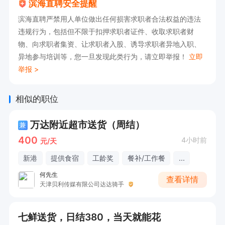
滨海直聘安全提醒
提供食宿，还有年终奖、高温补贴等福利。诚邀学
滨海直聘严禁用人单位做出任何损害求职者合法权益的违法
生、自由职业者及其他寻求兼职人士报名。在这
违规行为，包括但不限于扣押求职者证件、收取求职者财
里，你将拥有灵活的工作时间，可根据自身情况自
物、向求职者集资、让求职者入股、诱导求职者异地入职、
异地参与培训等，您一旦发现此类行为，请立即举报！
立即
由安排。加入我们，开启一段充实且有回报的工作
举报 >
之旅！
相似的职位
万达附近超市送货（周结）
兼
400
4小时前
元/天
新港
提供食宿
工龄奖
餐补/工作餐
...
何先生
查看详情
天津贝利传媒有限公司达达骑手
七鲜送货，日结380，当天就能花