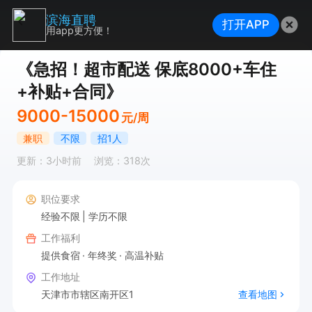
滨海直聘
打开APP
用app更方便！
《急招！超市配送 保底8000+车住
+补贴+合同》
9000-15000
元/周
兼职
不限
招1人
更新：3小时前
浏览：318次
职位要求
经验不限
学历不限
工作福利
提供食宿
年终奖
高温补贴
工作地址
天津市市辖区南开区1
查看地图