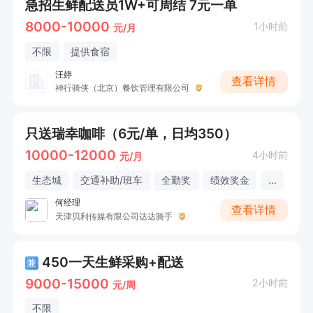
急招生鲜配送员1W+可周结 7元一单
8000-10000
1小时前
元/月
不限
提供食宿
汪婷
查看详情
神行骑侠（北京）餐饮管理有限公司
只送瑞幸咖啡（6元/单，日均350）
10000-12000
4小时前
元/月
生态城
交通补助/班车
全勤奖
绩效奖金
...
何经理
查看详情
天津贝利传媒有限公司达达骑手
450一天生鲜采购+配送
兼
9000-15000
2小时前
元/周
不限