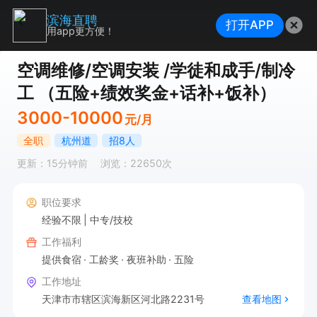
滨海直聘
打开APP
用app更方便！
空调维修/空调安装 /学徒和成手/制冷
工 （五险+绩效奖金+话补+饭补）
3000-10000
元/月
全职
杭州道
招8人
更新：15分钟前
浏览：22650次
职位要求
经验不限
中专/技校
工作福利
提供食宿
工龄奖
夜班补助
五险
工作地址
天津市市辖区滨海新区河北路2231号
查看地图