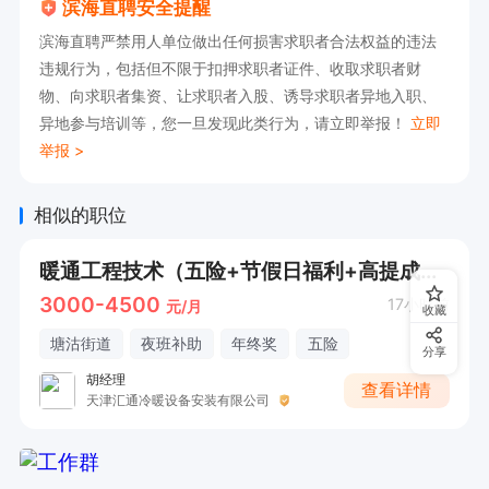
滨海直聘安全提醒
的发展空间等待您来开启。
滨海直聘严禁用人单位做出任何损害求职者合法权益的违法
违规行为，包括但不限于扣押求职者证件、收取求职者财
物、向求职者集资、让求职者入股、诱导求职者异地入职、
异地参与培训等，您一旦发现此类行为，请立即举报！
立即
举报 >
相似的职位
暖通工程技术（五险+节假日福利+高提成+奖金+旅游）
3000-4500
17小时前
元/月
收藏
塘沽街道
夜班补助
年终奖
五险
分享
胡经理
查看详情
天津汇通冷暖设备安装有限公司