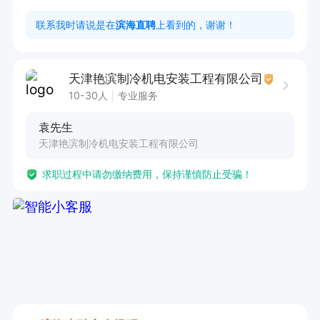
5. 协助团队完成其他电器维修相关工作。

联系我时请说是在
滨海直聘
上看到的，谢谢！
任职要求：

天津艳滨制冷机电安装工程有限公司
1. 责任心强，能够独立承担空调、制冷维修工作。

10-30人
专业服务
2. 具备感恩之心与团队协作精神，学徒工三个月
袁先生
后有晋升机会。

天津艳滨制冷机电安装工程有限公司
3. 持有制冷证、出海作业证、高空证、电工证、
求职过程中请勿缴纳费用，保持谨慎防止受骗！
焊工证等相关证件，有空调、冷库安装维修经验者
优先。

该岗位福利优厚，提供五险、绩效奖金、话补、饭
补、带薪年假、免费培训、晋升空间、全勤奖、年
终分红，还提供住宿。在这里，您将凭借专业技
能，在电器维修领域大展身手，优厚的待遇与广阔