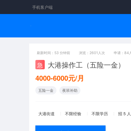
手机客户端
刷新时间：53 分钟前
浏览：2601人次
申请：84
大港操作工（五险一金）
急
4000-6000元/月
五险一金
夜班补助
大港街道
不限经验
不限学历
招 5 人