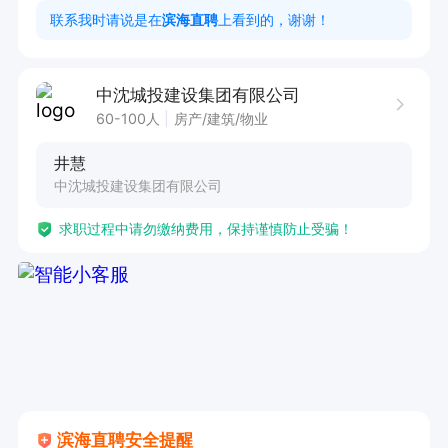
5、分析视频数据（播放、完博、点赞、评论、转
联系我时请说是在
滨海直聘
上看到的，谢谢！
化），优化后续内容。

岗位要求；

中沈城投建设集团有限公司
1、大专以上学历，相关专业者优先考虑

60-100人
房产/建筑/物业
2、具备1-3年的相关工作经验

井慧
3、会开车，薪资面谈
中沈城投建设集团有限公司
求职过程中请勿缴纳费用，保持谨慎防止受骗！
滨海直聘安全提醒