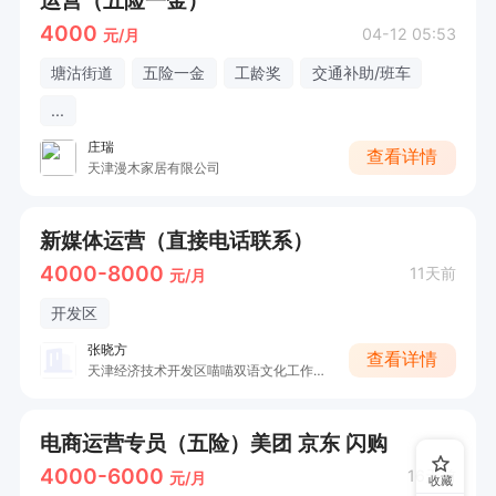
4000
04-12 05:53
元/月
塘沽街道
五险一金
工龄奖
交通补助/班车
...
庄瑞
查看详情
天津漫木家居有限公司
新媒体运营（直接电话联系）
4000-8000
11天前
元/月
开发区
张晓方
查看详情
天津经济技术开发区喵喵双语文化工作室（个体工商户）
电商运营专员（五险）美团 京东 闪购
4000-6000
16天前
元/月
收藏