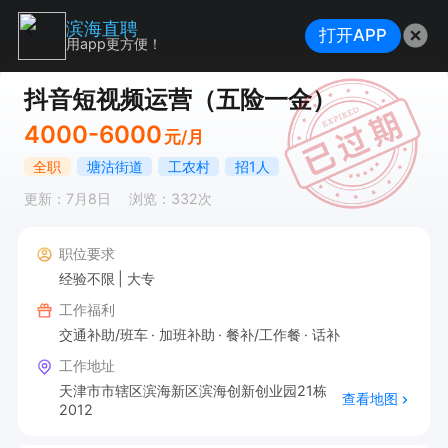
滨海直聘
打开APP
用app更方便！
抖音短视频运营（五险一金）
4000-6000
元/月
全职
塘沽街道
工农村
招1人
更新：7月8日
浏览：332次
职位要求
经验不限
大专
工作福利
交通补助/班车
加班补助
餐补/工作餐
话补
工作地址
天津市市辖区滨海新区滨海创新创业园21栋
查看地图
2012