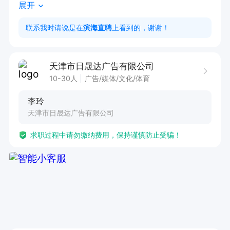
展开
入了解。

2. 拥有三年以上平面设计工作经验，能够独立应
联系我时请说是在
滨海直聘
上看到的，谢谢！
对各种设计任务。

天津市日晟达广告有限公司
我们提供具有竞争力的薪酬待遇，试用期 3000 元
10-30人
广告/媒体/文化/体育
底薪 +100 元全勤，转正后 3000 元底薪 +1000
李玲
 元绩效 +提成 +团队福利 +全勤 +加班费 +五险，
天津市日晟达广告有限公司
第四个月起享有公积金及年终福利。工作遵循八小
求职过程中请勿缴纳费用，保持谨慎防止受骗！
时工作制，享有周末双休及年终奖。在这里，您将
拥有稳定的工作环境，广阔的职业发展空间，与优
秀团队共同成长。我们期待富有创意与经验的您加
入，一起打造更多精彩设计作品！