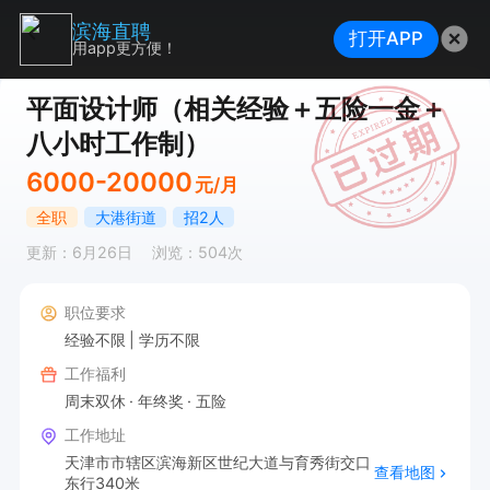
滨海直聘
打开APP
用app更方便！
平面设计师（相关经验＋五险一金＋
八小时工作制）
6000-20000
元/月
全职
大港街道
招2人
更新：6月26日
浏览：504次
职位要求
经验不限
学历不限
工作福利
周末双休
年终奖
五险
工作地址
天津市市辖区滨海新区世纪大道与育秀街交口
查看地图
东行340米