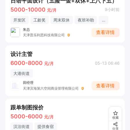
日语平面设计（五险一金+双休+上八下五）
5000-10000
9小时前
元/月
开发区
工龄奖
周末双休
夜班补助
...
朱总
查看详情
天津普乐利思科技有限公司
设计主管
6000-8000
05-13 06:46
元/月
大港街道
田经理
查看详情
天津滨海第六空间商业管理有限公司
跟单制图报价
5000-6000
2天前
元/月
收藏
汉沽街道
提供食宿
分享