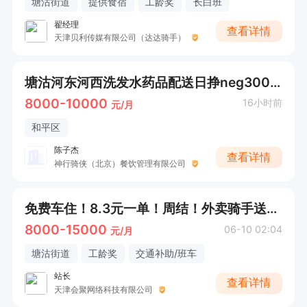
塘沽街道
提供食宿
工龄奖
长白班
翟经理
查看详情
天津贝利传媒有限公司（达达骑手）
塘沽河东河西洗发水药品配送日挣neg300，时间自由，可以周结
8000-10000
16小时前
元/月
和平区
陈子杰
查看详情
神行骑侠（北京）餐饮管理有限公司
免费车住！8.3元一单！周结！外卖骑手送餐员 就近分配（美团直招）提供车辆 住宿装备
8000-15000
06-10 02:04
元/月
塘沽街道
工龄奖
交通补助/班车
站长
查看详情
天津会聚网络科技有限公司