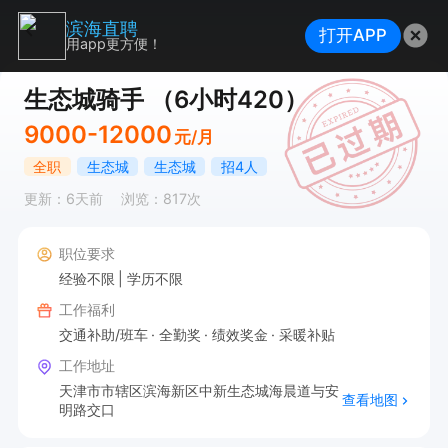
滨海直聘
打开APP
用app更方便！
生态城骑手 （6小时420）
9000-12000
元/月
全职
生态城
生态城
招4人
更新：6天前
浏览：817次
职位要求
经验不限
学历不限
工作福利
交通补助/班车
全勤奖
绩效奖金
采暖补贴
工作地址
天津市市辖区滨海新区中新生态城海晨道与安
查看地图
明路交口