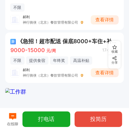
不限
郝利
查看详情
神行骑侠（北京）餐饮管理有限公司
《急招！超市配送 保底8000+车住+补贴+合同》
兼
9000-15000
17小时前
元/周
收藏
不限
提供食宿
年终奖
高温补贴
分享
郝利
查看详情
神行骑侠（北京）餐饮管理有限公司
打电话
投简历
在线聊