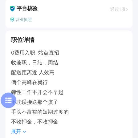
平台核验
通过1项
营业执照
职位详情
0费用入职  站点直招

收兼职，日结，周结

配送距离近 人效高

俩个高峰在就行

弹性工作不开会不早起

不耽误接送那个孩子

手头不富裕的短期过度的

不收押金，不收押金
展开