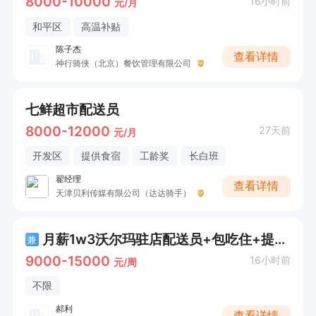
8000-10000
16小时前
元/月
和平区
高温补贴
陈子杰
查看详情
神行骑侠（北京）餐饮管理有限公司
七鲜超市配送员
8000-12000
27天前
元/月
开发区
提供食宿
工龄奖
长白班
翟经理
查看详情
天津贝利传媒有限公司（达达骑手）
月薪1w3沃尔玛驻店配送员+包吃住+提供车
兼
9000-15000
16小时前
元/周
不限
郝利
查看详情