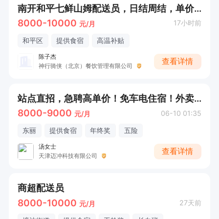
南开和平七鲜山姆配送员，日结周结，单价8元
8000-10000
17小时前
元/月
和平区
提供食宿
高温补贴
陈子杰
查看详情
神行骑侠（北京）餐饮管理有限公司
站点直招，急聘高单价！免车电住宿！外卖骑手
8000-9000
06-10 01:35
元/月
东丽
提供食宿
年终奖
五险
汤女士
查看详情
天津迈冲科技有限公司
商超配送员
8000-10000
27天前
元/月