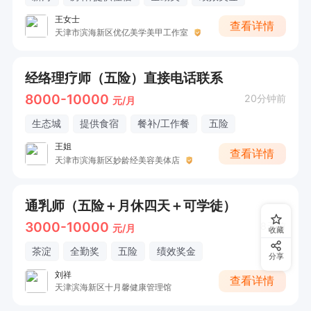
1.薪资结构：底薪（3000-6000元）+服务提成
王女士
+业绩奖金

查看详情
天津市滨海新区优亿美学美甲工作室
2.福利待遇：

经络理疗师（五险）直接电话联系
8000-10000
20分钟前
元/月
•五险一金

生态城
提供食宿
餐补/工作餐
五险
王姐
查看详情
•免费专业培训（每年至少2次进修机会）

天津市滨海新区妙龄经美容美体店
•员工理疗福利（每月4次免费理疗）

通乳师（五险＋月休四天＋可学徒）
3000-10000
8天前
元/月
收藏
•节日礼品+年度旅游

茶淀
全勤奖
五险
绩效奖金
分享
刘祥
查看详情
3.晋升通道：初级理疗师→高级理疗师→技术主管

天津滨海新区十月馨健康管理馆