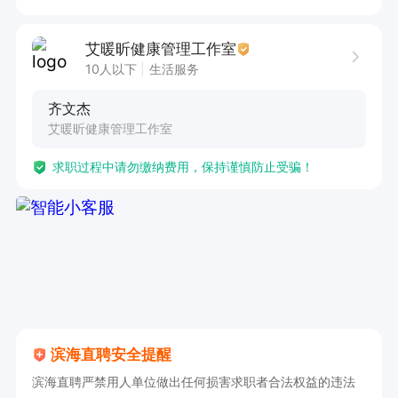
4.定期维护理疗设备，确保器械消毒与耗材补充

艾暖昕健康管理工作室
5.协助店长开展健康知识科普活动（如肩颈护理讲
10人以下
生活服务
座）

齐文杰
艾暖昕健康管理工作室
二、任职要求

求职过程中请勿缴纳费用，保持谨慎防止受骗！
1.专业资质：

•中医学、针灸推拿或康复治疗相关专业优先

2.技能要求：

滨海直聘安全提醒
•能准确辨识常见亚健康症状（如颈椎病、腰椎劳
滨海直聘严禁用人单位做出任何损害求职者合法权益的违法