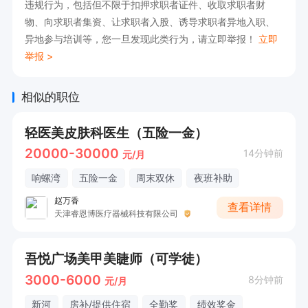
损）

违规行为，包括但不限于扣押求职者证件、收取求职者财
物、向求职者集资、让求职者入股、诱导求职者异地入职、
异地参与培训等，您一旦发现此类行为，请立即举报！
立即
•具备基础中医诊断能力（舌诊、背诊等）

举报 >
3.职业素养：

相似的职位
轻医美皮肤科医生（五险一金）
•手法沉稳精准，力度控制得当

20000-30000
14分钟前
元/月
•服务意识强，善于与客户交流建立信任

响螺湾
五险一金
周末双休
夜班补助
赵万香
查看详情
天津睿恩博医疗器械科技有限公司
•遵守职业道德，保护客户隐私

吾悦广场美甲美睫师（可学徒）
三、薪资福利

3000-6000
8分钟前
元/月
新河
房补/提供住宿
全勤奖
绩效奖金