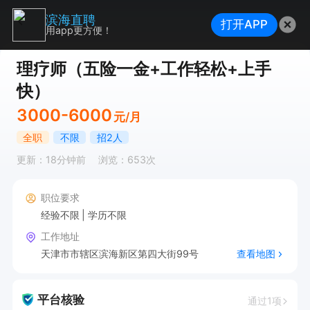
滨海直聘
打开APP
用app更方便！
理疗师（五险一金+工作轻松+上手
快）
3000-6000
元/月
全职
不限
招2人
更新：18分钟前
浏览：653次
职位要求
经验不限
学历不限
工作地址
天津市市辖区滨海新区第四大街99号
查看地图
平台核验
通过1项