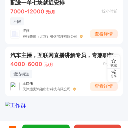
配送一单七块就近安排
7000-12000
12小时前
元/月
不限
汪婷
查看详情
神行骑侠（北京）餐饮管理有限公司
汽车主播，互联网直播讲解专员，专兼职都可
4000-6000
9小时前
元/月
收藏
塘沽街道
分享
王红伟
查看详情
天津远见鸿达出行科技有限公司