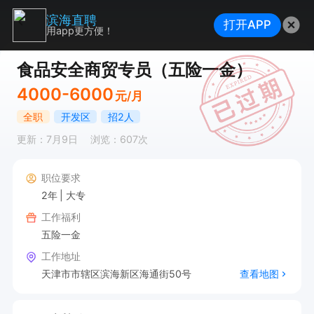
滨海直聘
打开APP
用app更方便！
食品安全商贸专员（五险一金）
4000-6000
元/月
全职
开发区
招2人
更新：7月9日
浏览：607次
职位要求
2年
大专
工作福利
五险一金
工作地址
天津市市辖区滨海新区海通街50号
查看地图