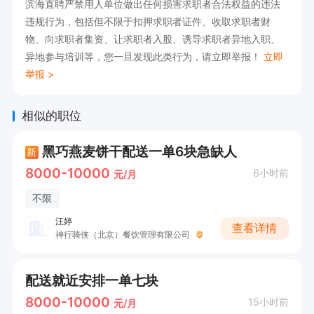
滨海直聘严禁用人单位做出任何损害求职者合法权益的违法
4. 工作严谨细致，责任心强，具备较强的风险识
违规行为，包括但不限于扣押求职者证件、收取求职者财
别与问题解决能力。

物、向求职者集资、让求职者入股、诱导求职者异地入职、
异地参与培训等，您一旦发现此类行为，请立即举报！
立即
5.工作时间：8:00-17:00 单休 五险一金
举报 >
相似的职位
黑巧燕麦饼干配送一单6块急缺人
新
8000-10000
6小时前
元/月
不限
汪婷
查看详情
神行骑侠（北京）餐饮管理有限公司
配送就近安排一单七块
8000-10000
15小时前
元/月