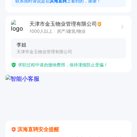
联系我时请说是在
滨海直聘
上看到的，谢谢！
司优化餐饮服务方案提供决策支持。

5.商贸订单全流程跟进 + 供应链与单证处理 + 市
天津市金玉物业管理有限公司
场与数据支持，对内协调生产 / 财务，对外衔接客
1000人以上
房产/建筑/物业
户 / 供应商，保障贸易闭环高效运转。

李姐
6.订单与合同管理、起草、审核、签订购销 / 采购
天津市金玉物业管理有限公司
合同，确保条款合规、财务、同步订单、对账、结
求职过程中请勿缴纳费用，保持谨慎防止受骗！
算、合规事宜、风险可控。

任职要求：

1. 大专及以上学历，食品科学、酒店管理或物业管
理相关专业优先。

2. 1年以上食品安全管理、餐饮运营或供应链管理
经验，熟悉《食品安全法》等相关法规。

3. 具备良好的沟通协调能力，能高效对接商户、
滨海直聘安全提醒
供应商与内部团队，解决跨部门协作问题。
