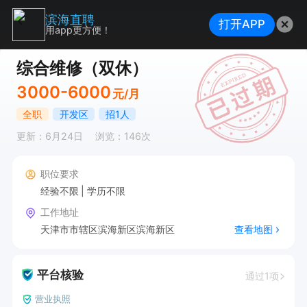
滨海直聘
打开APP
用app更方便！
综合维修（双休）
3000-6000
元/月
全职
开发区
招1人
更新：6月24日
浏览：146次
职位要求
经验不限
学历不限
工作地址
天津市市辖区滨海新区滨海新区
查看地图
平台核验
通过1项
营业执照