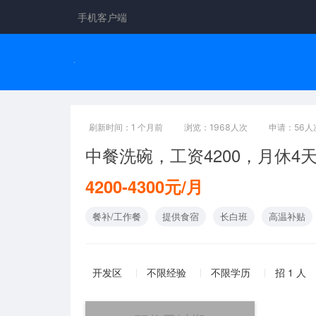
手机客户端
刷新时间：1 个月前
浏览：1968人次
申请：56人
中餐洗碗，工资4200，月休4
4200-4300元/月
餐补/工作餐
提供食宿
长白班
高温补贴
开发区
不限经验
不限学历
招 1 人