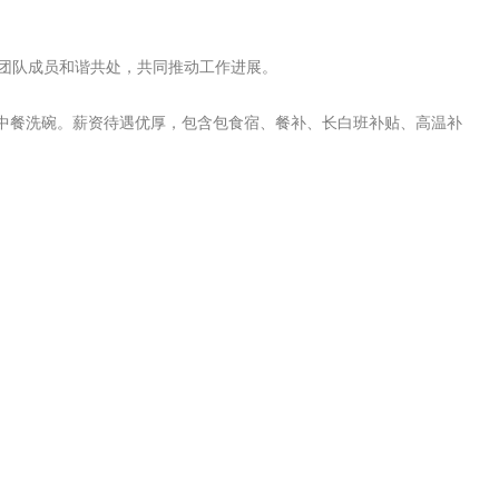
与团队成员和谐共处，共同推动工作进展。

，负责中餐洗碗。薪资待遇优厚，包含包食宿、餐补、长白班补贴、高温补
跃应聘。
辖区滨海新区第四大街97号
的违法违规行为，包括但不限于扣押求职者证件、收取求职者财物、向
异地参与培训等，您一旦发现此类行为，请立即举报！
我要举报 >