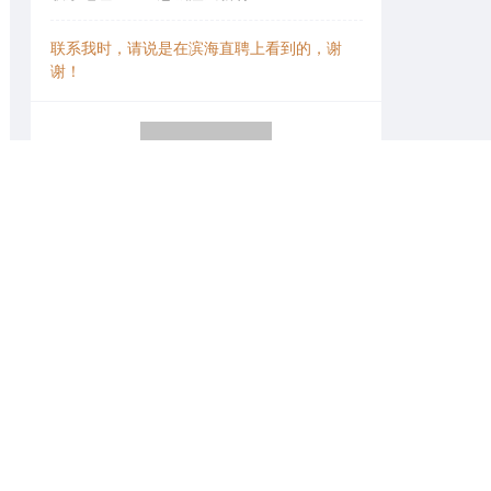
联系我时，请说是在滨海直聘上看到的，谢
谢！
微信扫一扫找工作
申请记录
梁女士
2 天前
孙女士
1 周前
张先生
1 周前