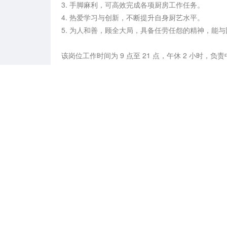
3. 手脚麻利，可高效完成各项厨房工作任务。

4. 热爱学习与创新，不断提升自身厨艺水平。

5. 为人和善，顾全大局，具备任劳任怨的精神，能
该岗位工作时间为 9 点至 21 点，午休 2 小时
贴、采暖补贴等福利。欢迎有志于厨房工作的人士踊
天津市市
工作地点
滨海直聘安全提醒
滨海直聘严禁用人单位做出任何损害求职者合法权益
求职者集资、让求职者入股、诱导求职者异地入职、
可能感兴趣的职位