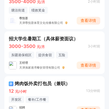
3500-4000
2小时前
元/月
塘沽街道
绩效奖金
尊悦荟
查看详情
天津尊悦荟体育文化传播有限公司
招大学生暑期工（具体薪资面议）
3000-3500
3小时前
元/月
东疆港保税区
提供食宿
五险
王经理
查看详情
天津渔家港湾餐饮管理有限公司
烤肉饭外卖打包员（兼职）
兼
12
13分钟前
元/小时
开发区
餐补/工作餐
招聘