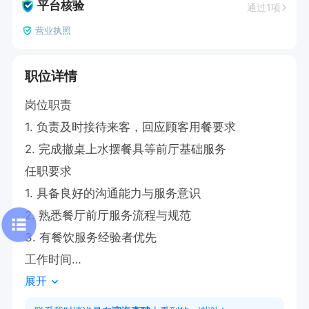
平台核验
通过1项
营业执照
职位详情
岗位职责

1. 负责及时接待来客，回应顾客用餐要求

2. 完成撤桌上水摆餐具等前厅基础服务

任职要求

1. 具备良好的沟通能力与服务意识

2. 熟悉餐厅前厅服务流程与规范

3. 有餐饮服务经验者优先

工作时间

展开
每日15:00～03:00 

可供吃住