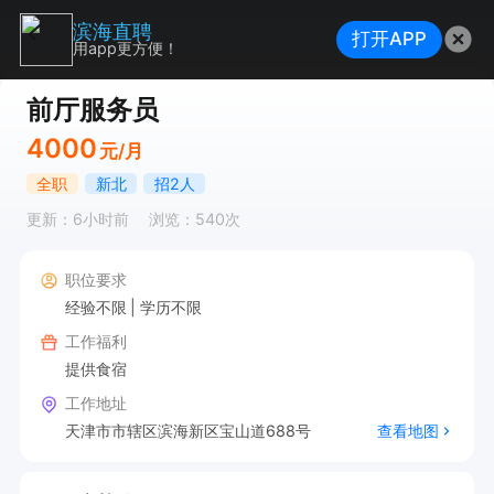
滨海直聘
打开APP
用app更方便！
前厅服务员
4000
元/月
全职
新北
招2人
更新：6小时前
浏览：540次
职位要求
经验不限
学历不限
工作福利
提供食宿
工作地址
天津市市辖区滨海新区宝山道688号
查看地图