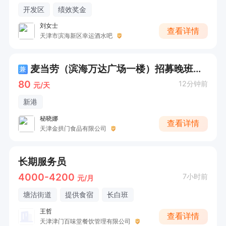
开发区
绩效奖金
刘女士
查看详情
天津市滨海新区幸运酒水吧
麦当劳（滨海万达广场一楼）招募晚班兼职
兼
80
12分钟前
元/天
新港
秘晓娜
查看详情
天津金拱门食品有限公司
长期服务员
4000-4200
7小时前
元/月
塘沽街道
提供食宿
长白班
王哲
查看详情
天津津门百味堂餐饮管理有限公司