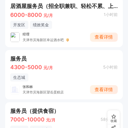
居酒屋服务员（招全职兼职、轻松不累、上手快）
6000-8000
1小时前
元/月
开发区
绩效奖金
经理
查看详情
天津市滨海新区幸运酒水吧
服务员
4300-5000
5小时前
元/月
生态城
张和林
查看详情
天津市滨海新区望岳蛋糕店
服务员（提供食宿）
7000-10000
58分钟前
元/月
收藏