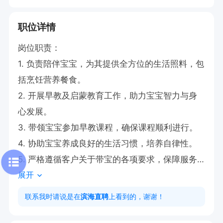
职位详情
岗位职责：

1. 负责陪伴宝宝，为其提供全方位的生活照料，包
括烹饪营养餐食。

2. 开展早教及启蒙教育工作，助力宝宝智力与身
心发展。

3. 带领宝宝参加早教课程，确保课程顺利进行。

4. 协助宝宝养成良好的生活习惯，培养自律性。

5. 严格遵循客户关于带宝的各项要求，保障服务
展开
质量。

联系我时请说是在
滨海直聘
上看到的，谢谢！
任职要求：
