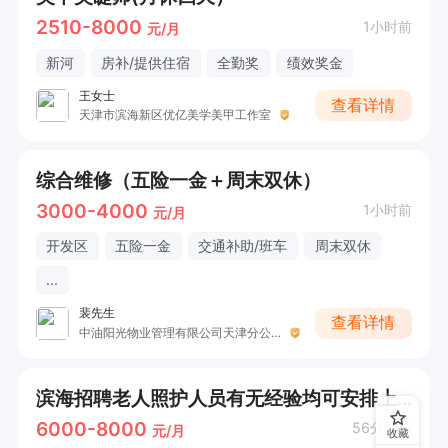
2510-8000
1小时前
元/月
新河
房补/提供住宿
全勤奖
绩效奖金
王女士
查看详情
天津市滨海新区优亿美学美甲工作室
综合维修（五险一金＋周末双休）
3000-4000
1小时前
元/月
开发区
五险一金
交通补助/班车
周末双休
...
裴先生
查看详情
中油阳光物业管理有限公司天津分公司（国企）
滨海招聘老人照护人员有无经验均可安排上户
6000-8000
56分钟前
元/月
收藏