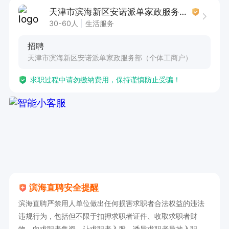
1. 中专及以上学历。

天津市滨海新区安诺派单家政服务部（个体工商户）
2. 具备相关从业经验者优先考虑。

30-60人
生活服务
3. 熟练掌握早教技能，能够为宝宝提供优质教
招聘
育。

天津市滨海新区安诺派单家政服务部（个体工商户）
4. 普通话水平达到标准，沟通交流清晰流畅。

求职过程中请勿缴纳费用，保持谨慎防止受骗！
5. 拥有驾驶证者优先，方便出行。

工作地点涉及天津市内六区、武清、静海、滨海新
区。薪资待遇根据工作区域有所不同，塘沽月薪8
000。工作休息时间可协商。有意者咨询时请告知
求职区域。此岗位诚邀专业的早教育儿陪伴师加
入，共同为宝宝的成长保驾护航。
滨海直聘安全提醒
滨海直聘严禁用人单位做出任何损害求职者合法权益的违法
违规行为，包括但不限于扣押求职者证件、收取求职者财
物、向求职者集资、让求职者入股、诱导求职者异地入职、