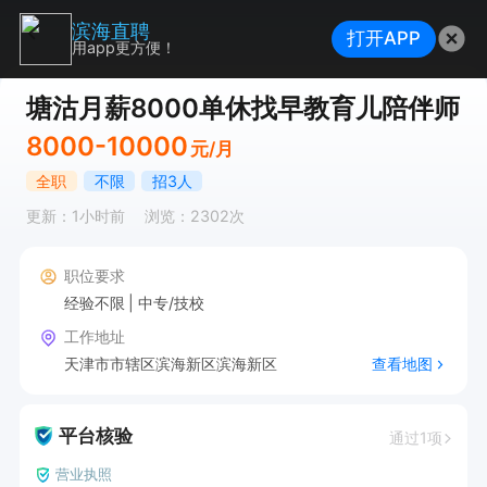
滨海直聘
打开APP
用app更方便！
塘沽月薪8000单休找早教育儿陪伴师
8000-10000
元/月
全职
不限
招3人
更新：1小时前
浏览：2302次
职位要求
经验不限
中专/技校
工作地址
天津市市辖区滨海新区滨海新区
查看地图
平台核验
通过1项
营业执照