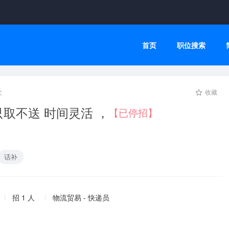
首页
职位搜索
次
收藏
只取不送 时间灵活 ，
【已停招】
话补
招 1 人
物流贸易 - 快递员