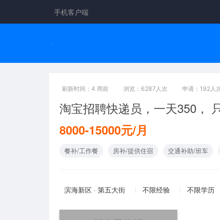
手机客户端
刷新时间：4 周前
浏览：6287人次
申请：192人
淘宝招聘快递员，一天350， 
8000-15000元/月
餐补/工作餐
房补/提供住宿
交通补助/班车
滨海新区 · 第五大街
不限经验
不限学历