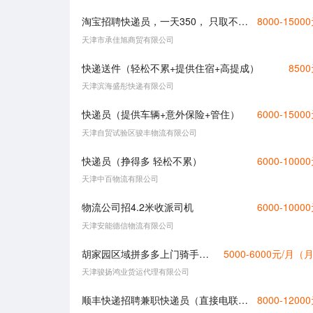
淘宝招聘快递员，一天350， 只取不送 时间灵活 ，
8000-1500
天津市承佳旭商贸有限公司
快递送件（轻松不累+提供住宿+高提成）
850
天津滨海盛彤快递有限公司
快递员（提供车辆+意外保险+管住）
6000-1500
天津自贸试验区骏丰物流有限公司
快递员（挣得多 轻松不累）
6000-1000
天津中百物流有限公司
物流公司招4.2米收派司机
6000-1000
天津安能德信物流有限公司
胡家园区域拼多多上门骑手（次日达）半天工作 按票结算
5000-6000元/月（
天津骏扬鸿业货运代理有限公司
顺丰快递招聘兼职快递员（直接电联）直招
8000-1200