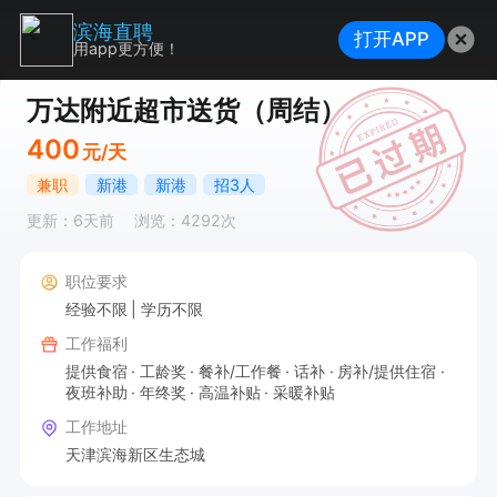
滨海直聘
打开APP
用app更方便！
万达附近超市送货（周结）
400
元/天
兼职
新港
新港
招3人
更新：6天前
浏览：4292次
职位要求
经验不限
学历不限
工作福利
提供食宿
工龄奖
餐补/工作餐
话补
房补/提供住宿
夜班补助
年终奖
高温补贴
采暖补贴
工作地址
天津滨海新区生态城