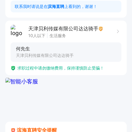
3. 提供食宿，享受工龄奖、餐补、话补、房补、
联系我时请说是在
滨海直聘
上看到的，谢谢！
夜班补助、年终奖、高温补贴、采暖补贴等福利。

4. 工作环境优，宿舍双人一间，配备空调、暖
天津贝利传媒有限公司达达骑手
气、wifi等齐全设备。

10人以下
生活服务
何先生
本岗位薪资待遇优厚，多劳多得。认真工作月收入
天津贝利传媒有限公司达达骑手
8500+，努力拼搏月入10000+，轻松工作也能月
求职过程中请勿缴纳费用，保持谨慎防止受骗！
赚7500+。工作地点在天津市内就近安排，工作轻
松自由，无需早起开会。现只差3人，诚邀有志之
士加入我们的团队！
滨海直聘安全提醒