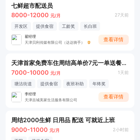
七鲜超市配送员
8000-12000
27天前
元/月
开发区
提供食宿
工龄奖
长白班
翟经理
查看详情
天津贝利传媒有限公司（达达骑手）
天津首家免费车住周结高单价7元一单送餐包车装备免费
7000-10000
1天前
元/月
塘沽街道
提供食宿
夜班补助
年终奖
李经理
查看详情
天津吉城美家生活服务有限公司
周结2000生鲜 日用品 配送 可就近上班
9000-11000
2小时前
元/月