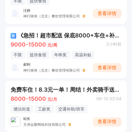
不限
提供食宿
汪婷
查看详情
神行骑侠（北京）餐饮管理有限公司
《急招！超市配送 保底8000+车住+补贴+合同》
兼
9000-15000
2小时前
元/周
不限
提供食宿
年终奖
高温补贴
郝利
查看详情
神行骑侠（北京）餐饮管理有限公司
免费车住！8.3元一单！周结！外卖骑手送餐员 就近分配（美团直招）提供车辆 住宿装备
8000-15000
06-10 02:04
元/月
塘沽街道
工龄奖
交通补助/班车
站长
查看详情
天津会聚网络科技有限公司