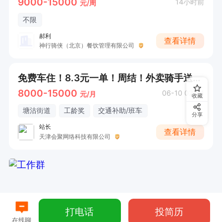
9000-15000
14小时前
元/周
不限
郝利
查看详情
神行骑侠（北京）餐饮管理有限公司
免费车住！8.3元一单！周结！外卖骑手送餐员 就近分配（美团直招）提供车辆 住宿装备
8000-15000
06-10 02:04
元/月
收藏
塘沽街道
工龄奖
交通补助/班车
分享
站长
查看详情
天津会聚网络科技有限公司
打电话
投简历
在线聊