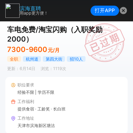
滨海直聘
打开APP
用app更方便！
车电免费/淘宝闪购（入职奖励
2000）
7300-9600
元/月
全职
杭州道
第四大街
招10人
更新：6月14日
浏览：1119次
职位要求
经验不限
学历不限
工作福利
提供食宿
工龄奖
长白班
工作地址
天津市滨海新区塘沽