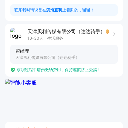
1. 具备相关配送工作经验者优先。

联系我时请说是在
滨海直聘
上看到的，谢谢！
2. 熟练掌握配送区域道路情况，能高效规划配送
路线。

天津贝利传媒有限公司（达达骑手）
3. 持有有效的驾驶证，驾驶技能娴熟。

10-30人
生活服务
4. 具备良好的服务意识，能为客户提供优质服
翟经理
务。

天津贝利传媒有限公司（达达骑手）
5. 工作认真负责，有较强的责任心和团队协作精
求职过程中请勿缴纳费用，保持谨慎防止受骗！
神。

本岗位工作弹性大，多劳多得，让您在工作之余有
更多时间安排生活。提供食宿，还有工龄奖。工作
期间车电免费，长白班。这里是山姆配送员的岗
位，单价可观，每单6.5 - 9元，期待您的加入！