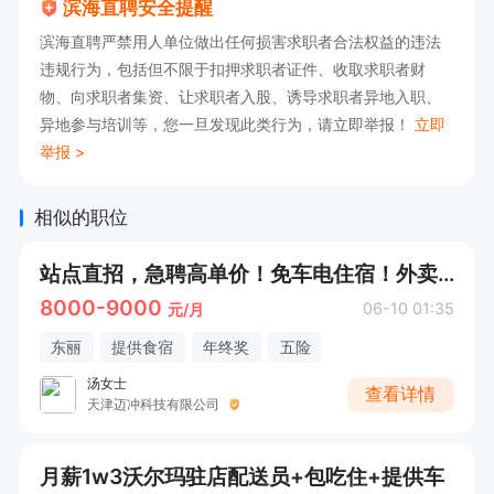
滨海直聘安全提醒
滨海直聘严禁用人单位做出任何损害求职者合法权益的违法
违规行为，包括但不限于扣押求职者证件、收取求职者财
物、向求职者集资、让求职者入股、诱导求职者异地入职、
异地参与培训等，您一旦发现此类行为，请立即举报！
立即
举报 >
相似的职位
站点直招，急聘高单价！免车电住宿！外卖骑手
8000-9000
06-10 01:35
元/月
东丽
提供食宿
年终奖
五险
汤女士
查看详情
天津迈冲科技有限公司
月薪1w3沃尔玛驻店配送员+包吃住+提供车