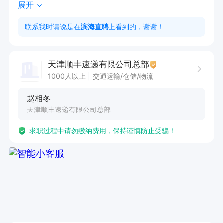
展开
嗜好，会使用智能手机，按单1.8提成工资。

联系我时请说是在
滨海直聘
上看到的，谢谢！
有晋升空间欢迎各位求职者随时联系
天津顺丰速递有限公司总部
1000人以上
交通运输/仓储/物流
赵相冬
天津顺丰速递有限公司总部
求职过程中请勿缴纳费用，保持谨慎防止受骗！