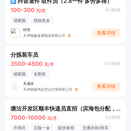
抖音退件 取件员（2.8一件 多劳多得）
兼
100-300
9小时前
元/次
胡家园
绩效奖金
经理
查看详情
天津顺鑫速通物流有限公司
分拣装车员
3500-4500
12小时前
元/月
胡家园
全勤奖
关涌涛
查看详情
天津骏扬鸿业货运代理有限公司
塘沽开发区顺丰快递员直招（滨海包分配，五险）
7000-10000
5小时前
元/月
开发区
五险一金
提供食宿
交通补助/班车