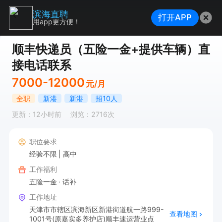
滨海直聘
打开APP
用app更方便！
顺丰快递员（五险一金+提供车辆）直
接电话联系
7000-12000
元/月
全职
新港
新港
招10人
更新：12小时前
浏览：2716次
职位要求
经验不限
高中
工作福利
五险一金
话补
工作地址
天津市市辖区滨海新区新港街道航一路999-
查看地图
1001号(原嘉实多养护店)顺丰速运营业点