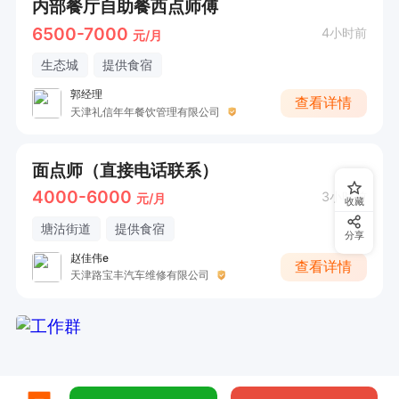
内部餐厅自助餐西点师傅
6500-7000
4小时前
元/月
生态城
提供食宿
郭经理
查看详情
天津礼信年年餐饮管理有限公司
面点师（直接电话联系）
4000-6000
3小时前
元/月
收藏
塘沽街道
提供食宿
分享
赵佳伟e
查看详情
天津路宝丰汽车维修有限公司