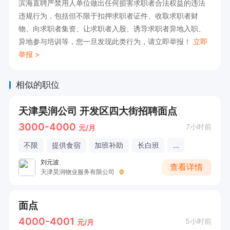
滨海直聘严禁用人单位做出任何损害求职者合法权益的违法
违规行为，包括但不限于扣押求职者证件、收取求职者财
物、向求职者集资、让求职者入股、诱导求职者异地入职、
异地参与培训等，您一旦发现此类行为，请立即举报！
立即
举报 >
相似的职位
天津昊润公司 开发区四大街招聘面点
3000-4000
7小时前
元/月
不限
提供食宿
加班补助
长白班
...
刘元波
查看详情
天津昊润物业服务有限公司
面点
4000-4001
5小时前
元/月