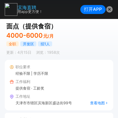
滨海直聘
打开APP
用app更方便！
面点（提供食宿）
4000-6000
元/月
全职
开发区
招1人
更新：4月15日
浏览：1958次
职位要求
经验不限
学历不限
工作福利
提供食宿
工龄奖
工作地址
天津市市辖区滨海新区盛达街99号
查看地图