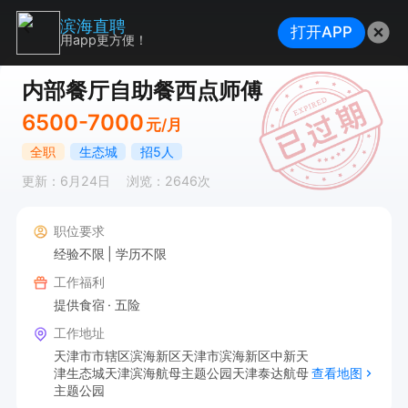
滨海直聘
打开APP
用app更方便！
内部餐厅自助餐西点师傅
6500-7000
元/月
全职
生态城
招5人
更新：6月24日
浏览：2646次
职位要求
经验不限
学历不限
工作福利
提供食宿
五险
工作地址
天津市市辖区滨海新区天津市滨海新区中新天
津生态城天津滨海航母主题公园天津泰达航母
查看地图
主题公园