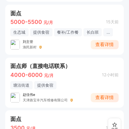
面点
5000-5500
15天前
元/月
生态城
提供食宿
餐补/工作餐
长白班
...
刘主管
查看详情
渔民新村
面点师（直接电话联系）
4000-6000
12小时前
元/月
塘沽街道
提供食宿
赵佳伟e
查看详情
天津路宝丰汽车维修有限公司
面点
3500
12天前
元/月