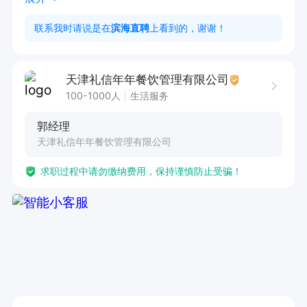
1. 需具备扎实的西点制作技能，能够熟练制作各类
联系我时请说是在
滨海直聘
上看到的，谢谢！
精致西点。

2. 拥有创新研发能力，可不断推陈出新，打造受
天津礼信年年餐饮管理有限公司
顾客欢迎的新西点。

100-1000人
生活服务
3. 具备良好的成本控制意识，能够合理规划食材
郭经理
使用，优化库存管理。
天津礼信年年餐饮管理有限公司
求职过程中请勿缴纳费用，保持谨慎防止受骗！