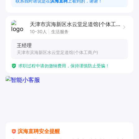
联系我时请说是在
滨海直聘
上看到的，谢谢！
任职要求：

1. 对养发行业有浓厚兴趣，愿意从事养发师工作。

天津市滨海新区水云堂足道馆(个体工商户)
2. 具备良好的沟通能力，能够与顾客有效交流。

10-30人
生活服务
3. 学习能力强，可接受学徒培训，快速掌握养发
王经理
技术。

天津市滨海新区水云堂足道馆(个体工商户)
4. 工作认真负责，注重细节，能为顾客提供优质
求职过程中请勿缴纳费用，保持谨慎防止受骗！
服务。

5. 有团队合作精神，能与同事协作完成店铺工
作。

本岗位提供食宿，工作为长白班，还有年终奖哦，
薪资面议，诚邀有志于养发行业的人士加入，可接
受学徒，期待你的到来！
滨海直聘安全提醒