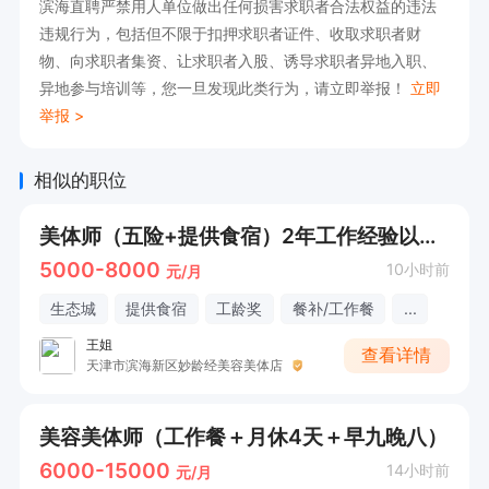
滨海直聘严禁用人单位做出任何损害求职者合法权益的违法
违规行为，包括但不限于扣押求职者证件、收取求职者财
物、向求职者集资、让求职者入股、诱导求职者异地入职、
异地参与培训等，您一旦发现此类行为，请立即举报！
立即
举报 >
相似的职位
美体师（五险+提供食宿）2年工作经验以上 有意者电话联系
5000-8000
10小时前
元/月
生态城
提供食宿
工龄奖
餐补/工作餐
...
王姐
查看详情
天津市滨海新区妙龄经美容美体店
美容美体师（工作餐＋月休4天＋早九晚八）
6000-15000
14小时前
元/月