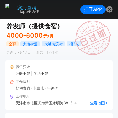
滨海直聘
打开APP
用app更方便！
养发师（提供食宿）
4000-6000
元/月
全职
大港街道
大港海滨街
招3人
更新：7月17日
浏览：1771次
职位要求
经验不限
学历不限
工作福利
提供食宿
长白班
年终奖
工作地址
天津市市辖区滨海新区永明路38-3-4
查看地图