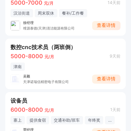
5000-7000
14天前
元/月
汉沽街道
周末双休
餐补/工作餐
徐经理
查看详情
维源泰德(天津)清洁能源有限公司
数控cnc技术员（两班倒）
5000-8000
9天前
元/月
津南
吴颖
查看详情
天津诺瑞信精密电子有限公司
设备员
6000-8000
1天前
元/月
寨上
提供食宿
交通补助/班车
年终奖
...
贾经理