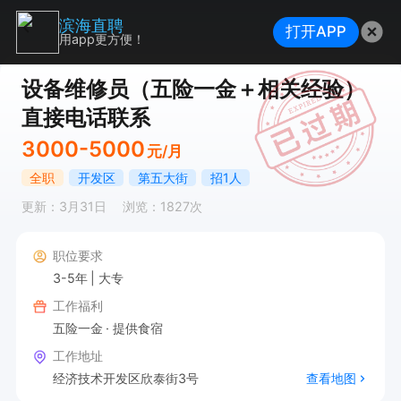
滨海直聘
打开APP
用app更方便！
设备维修员（五险一金＋相关经验）
直接电话联系
3000-5000
元/月
全职
开发区
第五大街
招1人
更新：3月31日
浏览：1827次
职位要求
3-5年
大专
工作福利
五险一金
提供食宿
工作地址
经济技术开发区欣泰街3号
查看地图