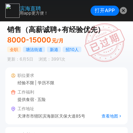
滨海直聘
打开APP
用app更方便！
销售（高薪诚聘+有经验优先）
8000-15000
元/月
全职
塘沽街道
新港
招10人
更新：6月5日
浏览：3991次
职位要求
经验不限
学历不限
工作福利
提供食宿
五险
工作地址
天津市市辖区滨海新区天保大道85号
查看地图