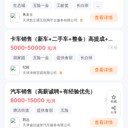
生态城
五险一金
工龄奖
长白班
...
朱女士
查看详情
天津凯立通互联网平台服务有限公司
卡车销售（新车+二手车+整备）高提成+车源足+客源稳直接电话联系
5000-50000
7天前
元/月
胡家园
五险一金
提供食宿
长白班
纪姐
查看详情
天津泽锋贸易有限公司
汽车销售（高薪诚聘+有经验优先）
8000-15000
29天前
元/月
收藏
塘沽街道
提供食宿
五险
分享
郭总
查看详情
天津诚信诚誉汽车服务有限公司