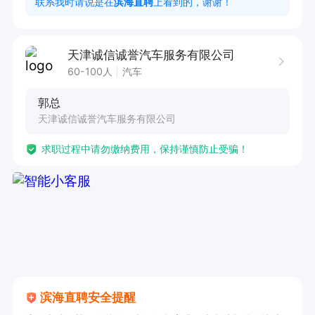
联系我时请说是在
滨海直聘
上看到的，谢谢！
任职要求：

天津诚信诚誉汽车服务有限公司
1. 具备丰富的客户开发与维护经验者优先。

60-100人
汽车
2. 能够熟练运用直播等渠道拉取客户线索。

郭总
3. 拥有良好的市场调研分析能力，尤其是对竞争
天津诚信诚誉汽车服务有限公司
对手的敏锐洞察。

求职过程中请勿缴纳费用，保持谨慎防止受骗！
4. 工作认真负责，注重细节，能高质量完成擦车
等基础工作。

5. 擅长客户关系维护，有能力建立完善的客户信
息档案并进行有效回访。

6. 持有相关销售技能证书者优先考虑。

本岗位提供食宿及五险，诚邀有志之士加入，共同
滨海直聘安全提醒
拓展业务，实现职业发展与公司成长的双赢。