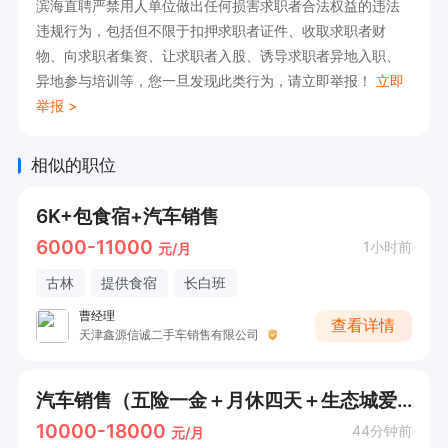
滨海直聘严禁用人单位做出任何损害求职者合法权益的违法
违规行为，包括但不限于扣押求职者证件、收取求职者财
物、向求职者集资、让求职者入股、诱导求职者异地入职、
异地参与培训等，您一旦发现此类行为，请立即举报！
立即
举报 >
相似的职位
6K+包食宿+汽车销售
6000-11000
1小时前
元/月
古林
提供食宿
长白班
曹经理
查看详情
天津鑫源信诚二手车销售有限公司
汽车销售（五险一金＋月休四天＋生态城爱琴海）
10000-18000
44分钟前
元/月