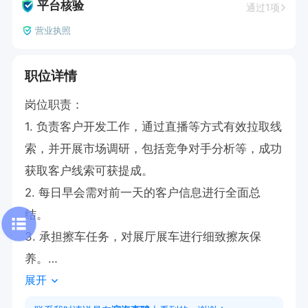
平台核验
通过1项
营业执照
职位详情
岗位职责：

1. 负责客户开发工作，通过直播等方式有效拉取线
索，并开展市场调研，包括竞争对手分析等，成功
获取客户线索可获提成。

2. 每日早会需对前一天的客户信息进行全面总
结。

3. 承担擦车任务，对展厅展车进行细致擦灰保
养。

展开
4. 专注客户维护，精心建立客户信息档案，确保
按时回访，致力于促进销售转化。
