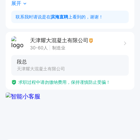
展开
况。

5.负责相关工地的业务联系，及时组织相关人员建
联系我时请说是在
滨海直聘
上看到的，谢谢！
立混凝土任务群。对所承揽业务和公司分配任务，
每月及时签回所负责工地的月度对账单，并按照合
天津耀大混凝土有限公司
同规定及时、足额的收回货款，对不能履行合同的
30-60人
制造业
单位要及时汇报，并采取措施。

段总
任职资格：

天津耀大混凝土有限公司
1.学历大专及以上，年龄30-50岁。

求职过程中请勿缴纳费用，保持谨慎防止受骗！
2.具有良好的沟通协调能力和团队合作精神。

3.了解混凝土产品性能及使用技术。

4.有混凝土行业工作经验。

职位福利：包吃包住、员工食堂、五险

试用期三个月，期间工资4000，转正后工资面
议。