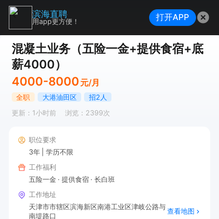
滨海直聘
打开APP
用app更方便！
混凝土业务（五险一金+提供食宿+底
薪4000）
4000-8000
元/月
全职
大港油田区
招2人
更新：1小时前
浏览：2399次
职位要求
3年
学历不限
工作福利
五险一金
提供食宿
长白班
工作地址
天津市市辖区滨海新区南港工业区津岐公路与
查看地图
南堤路口