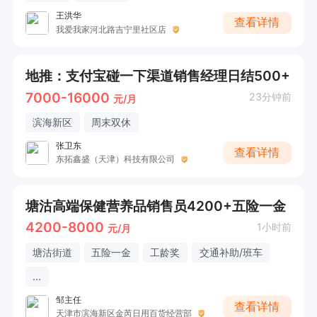
王洪华
查看详情
我爱我家河北路吉宁里社区店
地推：支付宝碰一下渠道销售经理日结500+
7000-16000
23分钟前
元/月
滨海新区
周末双休
张卫东
查看详情
东拓鑫盛（天津）科技有限公司
塘沽高端保健营养品销售员4200+五险一金
4200-8000
1小时前
元/月
塘沽街道
五险一金
工龄奖
交通补助/班车
...
邹主任
查看详情
天津市滨海新区金芮日用百货经营部