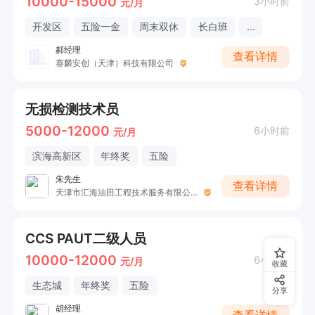
10000-15000
3小时前
元/月
开发区
五险一金
周末双休
长白班
...
郝经理
查看详情
赛麟安创（天津）科技有限公司
无损检测技术员
5000-12000
6小时前
元/月
滨海高新区
年终奖
五险
朱先生
查看详情
天津市汇海油田工程技术服务有限公司
CCS PAUT二级人员
10000-12000
6小时前
元/月
收藏
生态城
年终奖
五险
分享
胡经理