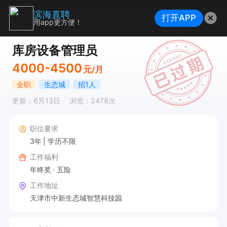
滨海直聘
打开APP
用app更方便！
库房设备管理员
4000-4500
元/月
全职
生态城
招1人
更新：6月13日
浏览：2478次
职位要求
3年
学历不限
工作福利
年终奖
五险
工作地址
天津市中新生态城智慧科技园