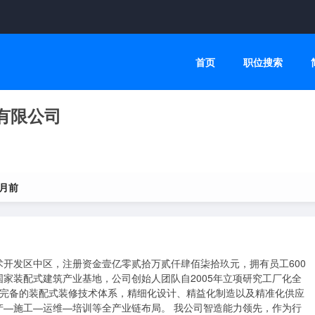
首页
职位搜索
有限公司
个月前
开发区中区，注册资金壹亿零贰拾万贰仟肆佰柒拾玖元，拥有员工600
家装配式建筑产业基地，公司创始人团队自2005年立项研究工厂化全
套完备的装配式装修技术体系，精细化设计、精益化制造以及精准化供应
产—施工—运维—培训等全产业链布局。 我公司智造能力领先，作为行