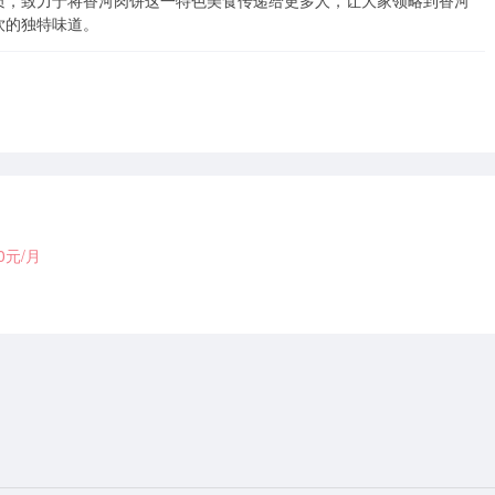
质，致力于将香河肉饼这一特色美食传递给更多人，让大家领略到香河
饮的独特味道。
00元/月