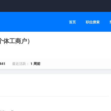
首页
职位搜索
个体工商户）
441
最近活跃：
1 周前