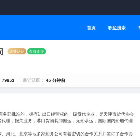
首页
职位搜索
司
企业认证
金牌企业
：
79853
最近活跃：
45 分钟前
由商务部批准的，拥有进出口经营权的一级货代企业，是天津市货代协会
输代理，报关业务，港口货物装卸搬运，无船承运，国际国内船舶代理
东、河北、北京等地多家船务公司有着密切的合作关系并签订了合作协