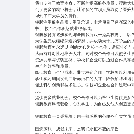
我们专注于教育本身，不断的提高服务质量，帮助大
到了更多的就业机会，让许多的在职人员取得了晋升
得到了广大学员的赞许。

银腾注重服务品质，重受承诺，主营项目已逐渐深入
书、 校企合作职场就业得领域。

银腾教育并逐步实现与全国多所双一流高校携手，以
为学生完成继续深造的梦想，并成功为十几万学生的人
银腾教育将永远以 利他之心为校企合作，适应社会
从而有针对性地培养人才。同时校企合作可以使学生更
资源共享与优势互补，学校和企业可以通过合作共享
生产的效率和质量。

降低教育与企业成本。通过校企合作，学校可以利用
学生实习期间发现并培养潜在的人才，降低招聘和培训
促进科研创新和技术进步。学校和企业在合作过程中
步。

提供更多就业机会。校企合作可以为毕业生提供更多的
银腾教育厚德载物，心系学生，为自己及他人创造更多
银腾教育一直秉承着：用一颗感恩的心服务广大学员！
圆您梦想，成就未来，是我们永恒不变的宗旨！
