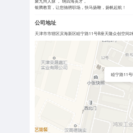
聚九州人脉 ， 纳四海英才，

银腾教育，让您驰骋职场，快马扬鞭，扬帆起航！
公司地址
天津市市辖区滨海新区睦宁路11号B座天隆众创空间
睦宁路11