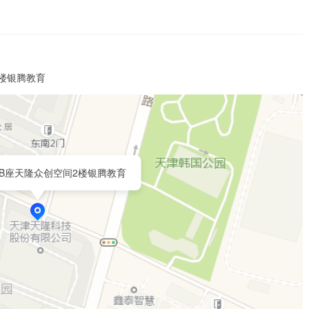
2楼银腾教育
号B座天隆众创空间2楼银腾教育