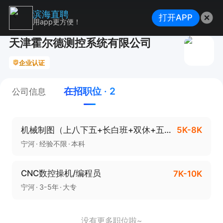
滨海直聘
打开APP
用app更方便！
天津霍尔德测控系统有限公司
企业认证
在招职位 · 2
公司信息
机械制图（上八下五+长白班+双休+五险一金）
5K-8K
宁河
经验不限
本科
CNC数控操机/编程员
7K-10K
宁河
3-5年
大专
没有更多职位啦~