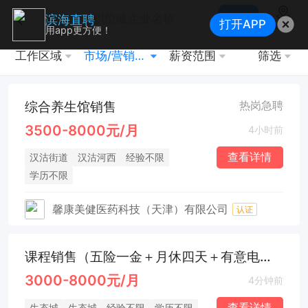
搜索
滨海直聘
打开APP
地图
用app更方便！
工作区域
市场/营销经理
薪资范围
筛选
综合养生馆销售
热岗急聘
3500-8000元/月
4小时前
查看详情
汉沽街道
汉沽河西
经验不限
学历不限
馨康美健医药科技（天津）有限公司
认证
课程销售（五险一金＋月休四天＋有意电联）
3000-8000元/月
4分钟前
查看详情
生态城
生态城
经验不限
学历不限