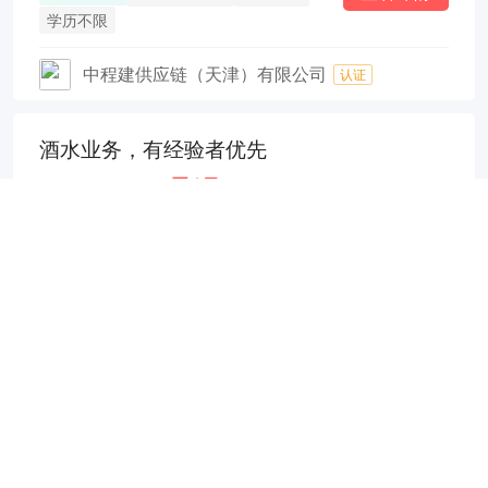
学历不限
中程建供应链（天津）有限公司
认证
酒水业务，有经验者优先
6000-8000元/月
2小时前
查看详情
塘沽街道
经验不限
学历不限
天津市巨心巨源商贸有限公司
认证
销售经理（五险一金、双休）
10000-15000元/月
3小时前
查看详情
临港经济区
5-10年
本科