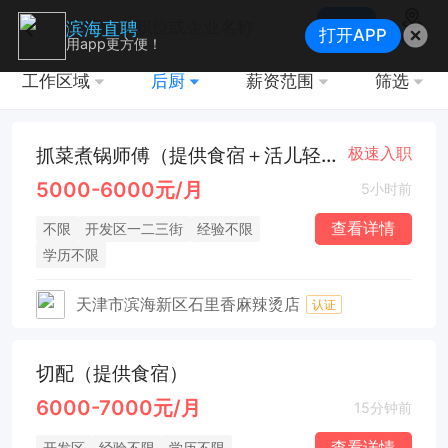
搜索
滨海直聘
打开APP
地图
用app更方便！
工作区域
后厨
薪资范围
筛选
抓菜煮锅师傅（提供食宿＋活儿轻松 ）
极速入职
5000-6000元/月
5小时前
查看详情
不限
开发区一二三街
经验不限
学历不限
天津市滨海新区石里香麻辣烫店
认证
切配（提供食宿）
6000-7000元/月
15分钟前
查看详情
开发区
经验不限
学历不限